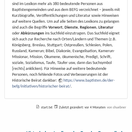
sind im Lexikon mehr als 380 bedeutende Personen aus
Baptistengemeinden und aus dem BEFG verzeichnet – jeweils mit
Kurzbiografie, Veröffentlichungen und Literatur sowie Hinweisen
auf weitere Quellen. Um auf alle Seiten des Lexikons zu gelangen
sind auch die Begriffe
Vorwort
,
Dienste
,
Regionen
,
Literatur
oder
Abkürzungen
ins Suchfeld einzutragen. Das Suchfeld eignet
sich auch zur Recherche nach Orten/Ländern und Themen (z.B.
Königsberg, Breslau, Stuttgart; Ostpreußen, Schlesien, Polen,
Russland, Kamerun; Bibel, Diakonie, Evangelisation, Kamerun-
Missionar, Mission, Ökumene, ökumenische, Predigt, Schrift,
soziale, Sozialismus, Taufe, Täufer usw, dann das Suchsymbol
[rechts] anklicken). Für Hinweise auf weitere bedeutende
Personen, noch fehlende Fotos und Verbesserungen ist der
Historische Beirat dankbar:
https://www.baptisten.de/der-
befg/initiativen/historischer-beirat/
.
start.txt
Zuletzt geändert:
vor 4 Monaten
von
shuebner