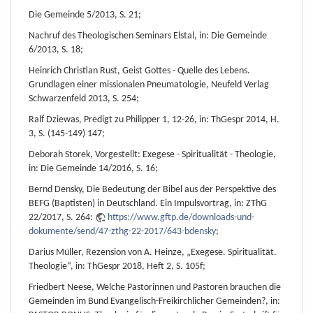
Die Gemeinde 5/2013, S. 21;
Nachruf des Theologischen Seminars Elstal, in: Die Gemeinde
6/2013, S. 18;
Heinrich Christian Rust, Geist Gottes - Quelle des Lebens.
Grundlagen einer missionalen Pneumatologie, Neufeld Verlag
Schwarzenfeld 2013, S. 254;
Ralf Dziewas, Predigt zu Philipper 1, 12-26, in: ThGespr 2014, H.
3, S. (145-149) 147;
Deborah Storek, Vorgestellt: Exegese - Spiritualität - Theologie,
in: Die Gemeinde 14/2016, S. 16;
Bernd Densky, Die Bedeutung der Bibel aus der Perspektive des
BEFG (Baptisten) in Deutschland. Ein Impulsvortrag, in: ZThG
22/2017, S. 264:
https://www.gftp.de/downloads-und-
dokumente/send/47-zthg-22-2017/643-bdensky
;
Darius Müller, Rezension von A. Heinze, „Exegese. Spiritualität.
Theologie“, in: ThGespr 2018, Heft 2, S. 105f;
Friedbert Neese, Welche Pastorinnen und Pastoren brauchen die
Gemeinden im Bund Evangelisch-Freikirchlicher Gemeinden?, in: