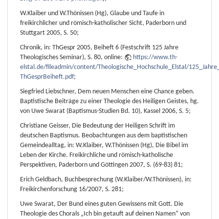
W.Klaiber und W.Thönissen (Hg), Glaube und Taufe in
freikirchlicher und römisch-katholischer Sicht, Paderborn und
Stuttgart 2005, S. 50;
Chronik, in: ThGespr 2005, Beiheft 6 (Festschrift 125 Jahre
Theologisches Seminar), S. 80, online:
https://www.th-
elstal.de/fileadmin/content/Theologische_Hochschule_Elstal/125_Jahr
ThGesprBeiheft.pdf
;
Siegfried Liebschner, Dem neuen Menschen eine Chance geben.
Baptistische Beiträge zu einer Theologie des Heiligen Geistes, hg.
von Uwe Swarat (Baptismus-Studien Bd. 10), Kassel 2006, S. 5;
Christiane Geisser, Die Bedeutung der Heiligen Schrift im
deutschen Baptismus. Beobachtungen aus dem baptistischen
Gemeindealltag, in: W.Klaiber, W.Thönissen (Hg), Die Bibel im
Leben der Kirche. Freikirchliche und römisch-katholische
Perspektiven, Paderborn und Göttingen 2007, S. (69-83) 81;
Erich Geldbach, Buchbesprechung (W.Klaiber/W.Thönissen), in:
Freikirchenforschung 16/2007, S. 281;
Uwe Swarat, Der Bund eines guten Gewissens mit Gott. Die
Theologie des Chorals „Ich bin getauft auf deinen Namen“ von