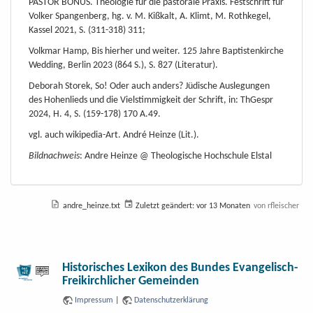
PASTOR BONUS. Theologie für die pastorale Praxis. Festschrift für
Volker Spangenberg, hg. v. M. Kißkalt, A. Klimt, M. Rothkegel,
Kassel 2021, S. (311-318) 311;
Volkmar Hamp, Bis hierher und weiter. 125 Jahre Baptistenkirche
Wedding, Berlin 2023 (864 S.), S. 827 (Literatur).
Deborah Storek, So! Oder auch anders? Jüdische Auslegungen
des Hohenlieds und die Vielstimmigkeit der Schrift, in: ThGespr
2024, H. 4, S. (159-178) 170 A.49.
vgl. auch wikipedia-Art. André Heinze (Lit.).
Bildnachweis
: Andre Heinze @ Theologische Hochschule Elstal
andre_heinze.txt
Zuletzt geändert:
vor 13 Monaten
von
rfleischer
Historisches Lexikon des Bundes Evangelisch-
Freikirchlicher Gemeinden
Impressum
|
Datenschutzerklärung