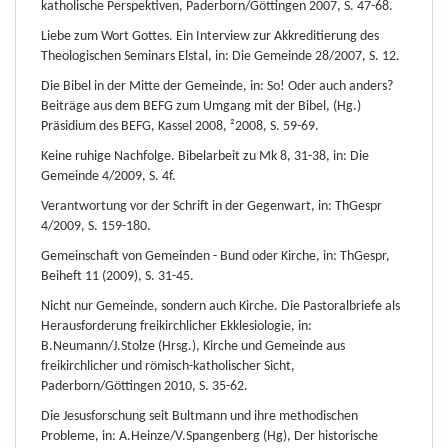
katholische Perspektiven, Paderborn/Göttingen 2007, S. 47-68.
Liebe zum Wort Gottes. Ein Interview zur Akkreditierung des
Theologischen Seminars Elstal, in: Die Gemeinde 28/2007, S. 12.
Die Bibel in der Mitte der Gemeinde, in: So! Oder auch anders?
Beiträge aus dem BEFG zum Umgang mit der Bibel, (Hg.)
Präsidium des BEFG, Kassel 2008, ²2008, S. 59-69.
Keine ruhige Nachfolge. Bibelarbeit zu Mk 8, 31-38, in: Die
Gemeinde 4/2009, S. 4f.
Verantwortung vor der Schrift in der Gegenwart, in: ThGespr
4/2009, S. 159-180.
Gemeinschaft von Gemeinden - Bund oder Kirche, in: ThGespr,
Beiheft 11 (2009), S. 31-45.
Nicht nur Gemeinde, sondern auch Kirche. Die Pastoralbriefe als
Herausforderung freikirchlicher Ekklesiologie, in:
B.Neumann/J.Stolze (Hrsg.), Kirche und Gemeinde aus
freikirchlicher und römisch-katholischer Sicht,
Paderborn/Göttingen 2010, S. 35-62.
Die Jesusforschung seit Bultmann und ihre methodischen
Probleme, in: A.Heinze/V.Spangenberg (Hg), Der historische