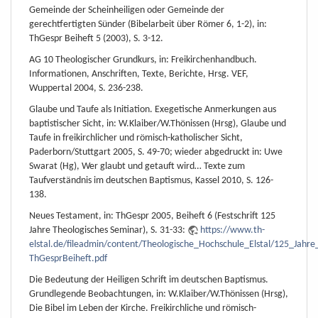
Gemeinde der Scheinheiligen oder Gemeinde der
gerechtfertigten Sünder (Bibelarbeit über Römer 6, 1-2), in:
ThGespr Beiheft 5 (2003), S. 3-12.
AG 10 Theologischer Grundkurs, in: Freikirchenhandbuch.
Informationen, Anschriften, Texte, Berichte, Hrsg. VEF,
Wuppertal 2004, S. 236-238.
Glaube und Taufe als Initiation. Exegetische Anmerkungen aus
baptistischer Sicht, in: W.Klaiber/W.Thönissen (Hrsg), Glaube und
Taufe in freikirchlicher und römisch-katholischer Sicht,
Paderborn/Stuttgart 2005, S. 49-70; wieder abgedruckt in: Uwe
Swarat (Hg), Wer glaubt und getauft wird… Texte zum
Taufverständnis im deutschen Baptismus, Kassel 2010, S. 126-
138.
Neues Testament, in: ThGespr 2005, Beiheft 6 (Festschrift 125
Jahre Theologisches Seminar), S. 31-33:
https://www.th-
elstal.de/fileadmin/content/Theologische_Hochschule_Elstal/125_Jahr
ThGesprBeiheft.pdf
Die Bedeutung der Heiligen Schrift im deutschen Baptismus.
Grundlegende Beobachtungen, in: W.Klaiber/W.Thönissen (Hrsg),
Die Bibel im Leben der Kirche. Freikirchliche und römisch-