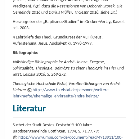
(276 S., Sammelband wichtiger Aufsätze, Vorträge und
Predigten). (
vgl. dazu die Rezensionen von Deborah Storek, Die
Gemeinde 2016 und Darius Müller, ThGespr 2018, siehe Lit.
)
Herausgeber der „Baptismus-Studien“ im Oncken-Verlag, Kassel,
seit 2003.
4 Lehrbriefe des Theol. Grundkurses der VEF (Kreuz,
Auferstehung, Jesus, Apokalyptik), 1998-1999.
Bibliographie
:
Vollständige Bibliographie in: André Heinze, Exegese,
Spiritualität, Theologie. Beiträge zu einer Theologie im Hier und
Jetzt, Leipzig 2016, S. 269-272.
Theologische Hochschule Elstal, Veröffentlichungen von André
Heinze:
https://www.th-elstal.de/personen/weitere-
lehrkraefte/ehemalige-lehrkraefte/andre-heinze/
Literatur
Suchet der Stadt Bestes. Festschrift 100 Jahre
Baptistengemeinde Göttingen, 1994, S. 71.77.79:
https://www.yumpu.com/de/document/read/4913911/100-