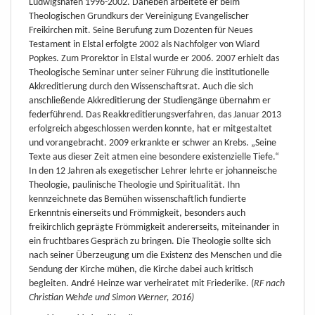
Ludwigshafen 1996-2002. Daneben arbeitete er beim
Theologischen Grundkurs der Vereinigung Evangelischer
Freikirchen mit. Seine Berufung zum Dozenten für Neues
Testament in Elstal erfolgte 2002 als Nachfolger von Wiard
Popkes. Zum Prorektor in Elstal wurde er 2006. 2007 erhielt das
Theologische Seminar unter seiner Führung die institutionelle
Akkreditierung durch den Wissenschaftsrat. Auch die sich
anschließende Akkreditierung der Studiengänge übernahm er
federführend. Das Reakkreditierungsverfahren, das Januar 2013
erfolgreich abgeschlossen werden konnte, hat er mitgestaltet
und vorangebracht. 2009 erkrankte er schwer an Krebs. „Seine
Texte aus dieser Zeit atmen eine besondere existenzielle Tiefe.“
In den 12 Jahren als exegetischer Lehrer lehrte er johanneische
Theologie, paulinische Theologie und Spiritualität. Ihn
kennzeichnete das Bemühen wissenschaftlich fundierte
Erkenntnis einerseits und Frömmigkeit, besonders auch
freikirchlich geprägte Frömmigkeit andererseits, miteinander in
ein fruchtbares Gespräch zu bringen. Die Theologie sollte sich
nach seiner Überzeugung um die Existenz des Menschen und die
Sendung der Kirche mühen, die Kirche dabei auch kritisch
begleiten. André Heinze war verheiratet mit Friederike. (
RF nach
Christian Wehde und Simon Werner, 2016)