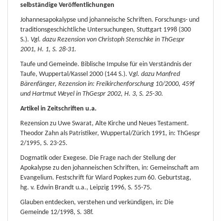
selbständige Veröffentlichungen
Johannesapokalypse und johanneische Schriften. Forschungs- und
traditionsgeschichtliche Untersuchungen, Stuttgart 1998 (300
S.).
Vgl. dazu Rezension von Christoph Stenschke in ThGespr
2001, H. 1, S. 28-31.
Taufe und Gemeinde. Biblische Impulse für ein Verständnis der
Taufe, Wuppertal/Kassel 2000 (144 S.). V
gl. dazu Manfred
Bärenfänger, Rezension in: Freikirchenforschung 10/2000, 459f
und Hartmut Weyel in ThGespr 2002, H. 3, S. 25-30.
Artikel in Zeitschriften u.a.
Rezension zu Uwe Swarat, Alte Kirche und Neues Testament.
Theodor Zahn als Patristiker, Wuppertal/Zürich 1991, in: ThGespr
2/1995, S. 23-25.
Dogmatik oder Exegese. Die Frage nach der Stellung der
Apokalypse zu den johanneischen Schriften, in: Gemeinschaft am
Evangelium. Festschrift für Wiard Popkes zum 60. Geburtstag,
hg. v. Edwin Brandt u.a., Leipzig 1996, S. 55-75.
Glauben entdecken, verstehen und verkündigen, in: Die
Gemeinde 12/1998, S. 38f.