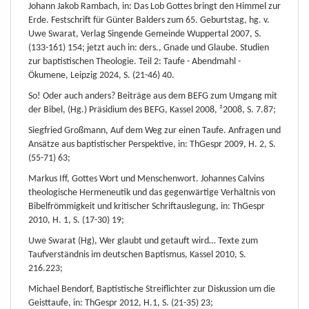
Johann Jakob Rambach, in: Das Lob Gottes bringt den Himmel zur
Erde. Festschrift für Günter Balders zum 65. Geburtstag, hg. v.
Uwe Swarat, Verlag Singende Gemeinde Wuppertal 2007, S.
(133-161) 154; jetzt auch in: ders., Gnade und Glaube. Studien
zur baptistischen Theologie. Teil 2: Taufe - Abendmahl -
Ökumene, Leipzig 2024, S. (21-46) 40.
So! Oder auch anders? Beiträge aus dem BEFG zum Umgang mit
der Bibel, (Hg.) Präsidium des BEFG, Kassel 2008, ²2008, S. 7.87;
Siegfried Großmann, Auf dem Weg zur einen Taufe. Anfragen und
Ansätze aus baptistischer Perspektive, in: ThGespr 2009, H. 2, S.
(55-71) 63;
Markus Iff, Gottes Wort und Menschenwort. Johannes Calvins
theologische Hermeneutik und das gegenwärtige Verhältnis von
Bibelfrömmigkeit und kritischer Schriftauslegung, in: ThGespr
2010, H. 1, S. (17-30) 19;
Uwe Swarat (Hg), Wer glaubt und getauft wird… Texte zum
Taufverständnis im deutschen Baptismus, Kassel 2010, S.
216.223;
Michael Bendorf, Baptistische Streiflichter zur Diskussion um die
Geisttaufe, in: ThGespr 2012, H.1, S. (21-35) 23;