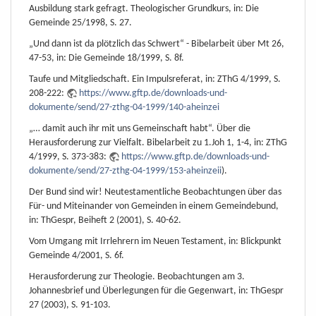
Ausbildung stark gefragt. Theologischer Grundkurs, in: Die
Gemeinde 25/1998, S. 27.
„Und dann ist da plötzlich das Schwert“ - Bibelarbeit über Mt 26,
47-53, in: Die Gemeinde 18/1999, S. 8f.
Taufe und Mitgliedschaft. Ein Impulsreferat, in: ZThG 4/1999, S.
208-222:
https://www.gftp.de/downloads-und-
dokumente/send/27-zthg-04-1999/140-aheinzei
„… damit auch ihr mit uns Gemeinschaft habt“. Über die
Herausforderung zur Vielfalt. Bibelarbeit zu 1.Joh 1, 1-4, in: ZThG
4/1999, S. 373-383:
https://www.gftp.de/downloads-und-
dokumente/send/27-zthg-04-1999/153-aheinzeii
).
Der Bund sind wir! Neutestamentliche Beobachtungen über das
Für- und Miteinander von Gemeinden in einem Gemeindebund,
in: ThGespr, Beiheft 2 (2001), S. 40-62.
Vom Umgang mit Irrlehrern im Neuen Testament, in: Blickpunkt
Gemeinde 4/2001, S. 6f.
Herausforderung zur Theologie. Beobachtungen am 3.
Johannesbrief und Überlegungen für die Gegenwart, in: ThGespr
27 (2003), S. 91-103.