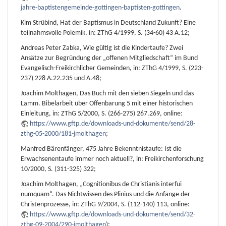
jahre-baptistengemeinde-gottingen-baptisten-gottingen
.
Kim Strübind, Hat der Baptismus in Deutschland Zukunft? Eine
teilnahmsvolle Polemik, in: ZThG 4/1999, S. (34-60) 43 A.12;
Andreas Peter Zabka, Wie gültig ist die Kindertaufe? Zwei
Ansätze zur Begründung der „offenen Mitgliedschaft“ im Bund
Evangelisch-Freikirchlicher Gemeinden, in: ZThG 4/1999, S. (223-
237) 228 A.22.235 und A.48;
Joachim Molthagen, Das Buch mit den sieben Siegeln und das
Lamm. Bibelarbeit über Offenbarung 5 mit einer historischen
Einleitung, in: ZThG 5/2000, S. (266-275) 267.269, online:
https://www.gftp.de/downloads-und-dokumente/send/28-
zthg-05-2000/181-jmolthagen
;
Manfred Bärenfänger, 475 Jahre Bekenntnistaufe: Ist die
Erwachsenentaufe immer noch aktuell?, in: Freikirchenforschung
10/2000, S. (311-325) 322;
Joachim Molthagen, „Cognitionibus de Christianis interfui
numquam“. Das Nichtwissen des Plinius und die Anfänge der
Christenprozesse, in: ZThG 9/2004, S. (112-140) 113, online:
https://www.gftp.de/downloads-und-dokumente/send/32-
zthg-09-2004/290-jmolthagen
);