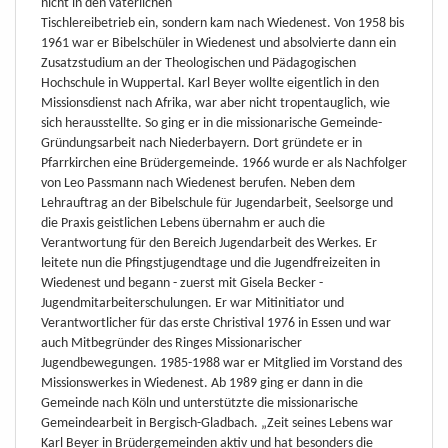
nicht in den väterlichen
Tischlereibetrieb ein, sondern kam nach Wiedenest. Von 1958 bis
1961 war er Bibelschüler in Wiedenest und absolvierte dann ein
Zusatzstudium an der Theologischen und Pädagogischen
Hochschule in Wuppertal. Karl Beyer wollte eigentlich in den
Missionsdienst nach Afrika, war aber nicht tropentauglich, wie
sich herausstellte. So ging er in die missionarische Gemeinde-
Gründungsarbeit nach Niederbayern. Dort gründete er in
Pfarrkirchen eine Brüdergemeinde. 1966 wurde er als Nachfolger
von Leo Passmann nach Wiedenest berufen. Neben dem
Lehrauftrag an der Bibelschule für Jugendarbeit, Seelsorge und
die Praxis geistlichen Lebens übernahm er auch die
Verantwortung für den Bereich Jugendarbeit des Werkes. Er
leitete nun die Pfingstjugendtage und die Jugendfreizeiten in
Wiedenest und begann - zuerst mit Gisela Becker -
Jugendmitarbeiterschulungen. Er war Mitinitiator und
Verantwortlicher für das erste Christival 1976 in Essen und war
auch Mitbegründer des Ringes Missionarischer
Jugendbewegungen. 1985-1988 war er Mitglied im Vorstand des
Missionswerkes in Wiedenest. Ab 1989 ging er dann in die
Gemeinde nach Köln und unterstützte die missionarische
Gemeindearbeit in Bergisch-Gladbach. „Zeit seines Lebens war
Karl Beyer in Brüdergemeinden aktiv und hat besonders die