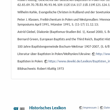
Robert Kluttig, Geschichte der deutschen Baptisten in Polen von 1
62.65.69.70.78.83.90.93.96.109.112f.114.117.118.119f.121.124.1
Wilhelm Kahle, Evangelische Christen in Rußland und der Sovetunio
Peter J. Klassen, Freikirchentum in Polen und Westpreußen: Mennoni
Symposiums April 1991, Münster 1991, S. (11-17) 11.12.13;
Astrid Giebel, Diakonie (Baptismus-Studien Bd. 1), Kassel 2000, S. 
Bernard Green, European Baptists and the Third Reich, Baptist Histo
100 Jahre Baptistengemeinde Bochum-Weitmar 1907-2007, (S. 6/8 =
Literatur über Baptisten in Polen/Wolhynien/Ukraine:
http://ww
Baptisten in Polen:
https://www.dewiki.de/Lexikon/Baptisten_i
Bildnachweis: Robert Kluttig 1973
Historisches Lexikon
Impressum
|
Date