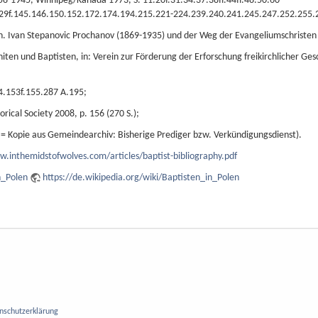
858-1945, Winnipeg/Kanada 1973, S. 11.20f.31.34.37.38ff.44ff.48.50.60-
29f.145.146.150.152.172.174.194.215.221-224.239.240.241.245.247.252.255.2
n. Ivan Stepanovic Prochanov (1869-1935) und der Weg der Evangeliumschristen 
ten und Baptisten, in: Verein zur Förderung der Erforschung freikirchlicher Ges
84.153f.155.287 A.195;
rical Society 2008, p. 156 (270 S.);
 Kopie aus Gemeindearchiv: Bisherige Prediger bzw. Verkündigungsdienst).
w.inthemidstofwolves.com/articles/baptist-bibliography.pdf
n_Polen
https://de.wikipedia.org/wiki/Baptisten_in_Polen
nschutzerklärung