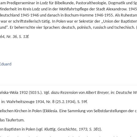
m Predigerseminar in Lodz für Bibelkunde, Pastoraltheologie, Dogmatik und Sp
derheit im Kreis Lodz und in der Wohlfahrtspflege der Stadt Alexandrow. 1945 b
deutschland 1945-1946 und danach in Bochum-Hamme 1946-1955. Als Ruhestand
r er schriftstellerisch tätig. In Polen war er Sekretär der „Union der Baptis
nd“. Er beherrschte vier Sprachen: deutsch, polnisch, russisch und tschechisch. 
4, Nr. 36, S. 13f.
_Eduard
duńska-Wola 1932 (503 S.).
Vgl. dazu Rezension von Albert Breyer, in: Deutsche Wis
in: Wahrheitszeuge 1934, Nr. 8 (25.2.1934), S. 59f.
elischen Kirchen in Polen (Ekklesia. Eine Sammlung von Selbstdarstellungen der ch
das Täufertum.
n Baptisten in Polen (
vgl. Kluttig, Geschichte, 1973, S. 381
).