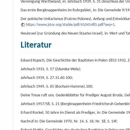
Vereinigung Wartheland, in: Jahrbuch 1939, S. 31 (Anschluss der
Das erste Bergknappenheim im Ruhrgebiet, in: Die Gemeinde 9/195
Der polnische Unitarismus (Fratres Polones). Anfang und Entwicklun
https://www.jstor.org/stable/pdf/41041485.pdf?seq=1
.
Neuisrael (zur Gründung des Neuen Staates Israel), in: Wort und Tat 
Literatur
Eduard Kupsch, Die Geschichte der Baptisten in Polen 1852-1932, 
Jahrbuch 1933, S. 57 (Zdunska-Wola);
Jahrbuch 1939, S. 27.31.60.100;
Jahrbuch 1949, S. 65 (Bochum-Hamme).100;
Deine Treue ruft uns. Gedenkblätter für Prediger August Broda, Gel
Jahrbuch 1957/58, S. 21 (Bergknappenheim Friedrichsruh Gelsenkir
Erhard Rockel, 50 Jahre im Dienst als Prediger, in: Die Gemeinde 196
Nachruf in: Die Gemeinde 1970, Nr. 14, S. 16; Nr. 18, S. 14f;