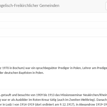
ngelisch-Freikirchlicher Gemeinden
z 1970 in Bochum) war ein sprachbegabter Prediger in Polen, Lehrer am Predig
der deutschen Baptisten in Polen.
 getauft und besuchte von 1909 bis 1913 das Missionsseminar Neukirchen/Rhein
 war er als Ausbilder im Roten Kreuz tätig (auch im Zweiten Weltkrieg). Danach
er in Lodz I von 1914-1919 (dort ordiniert am 9.12.1917), in Alexandrow 1919-19