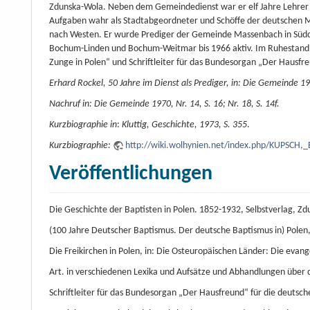
Zdunska-Wola. Neben dem Gemeindedienst war er elf Jahre Lehrer a
Aufgaben wahr als Stadtabgeordneter und Schöffe der deutschen Min
nach Westen. Er wurde Prediger der Gemeinde Massenbach in Süd
Bochum-Linden und Bochum-Weitmar bis 1966 aktiv. Im Ruhestand wa
Zunge in Polen“ und Schriftleiter für das Bundesorgan „Der Hausfreu
Erhard Rockel, 50 Jahre im Dienst als Prediger, in: Die Gemeinde 196
Nachruf in: Die Gemeinde 1970, Nr. 14, S. 16; Nr. 18, S. 14f.
Kurzbiographie in
:
Kluttig, Geschichte, 1973, S. 355
.
Kurzbiographie:
http://wiki.wolhynien.net/index.php/KUPSCH,
Veröffentlichungen
Die Geschichte der Baptisten in Polen. 1852-1932, Selbstverlag, Z
(100 Jahre Deutscher Baptismus. Der deutsche Baptismus in) Polen, 
Die Freikirchen in Polen, in: Die Osteuropäischen Länder: Die evang
Art. in verschiedenen Lexika und Aufsätze und Abhandlungen über 
Schriftleiter für das Bundesorgan „Der Hausfreund“ für die deutsche