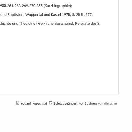
58f.261.263.269.270.355 (Kurzbiographie);
und Baptisten, Wuppertal und Kassel 1978, S. 281ff.577;
chichte und Theologie (Freikirchenforschung), Referate des 3.
eduard_kupsch.txt
Zuletzt geändert:
vor 2 Jahren
von
rfleischer