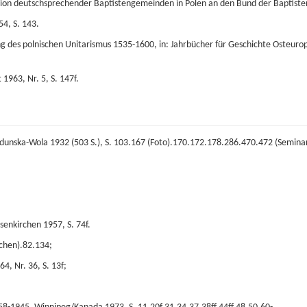
 Union deutschsprechender Baptistengemeinden in Polen an den Bund der Bapti
4, S. 143.
g des polnischen Unitarismus 1535-1600, in: Jahrbücher für Geschichte Osteuropa
1963, Nr. 5, S. 147f.
Zdunska-Wola 1932 (503 S.), S. 103.167 (Foto).170.172.178.286.470.472 (Semina
senkirchen 1957, S. 74f.
chen).82.134;
4, Nr. 36, S. 13f;