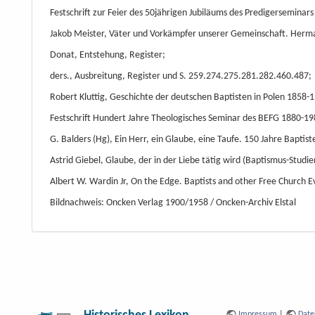
Festschrift zur Feier des 50jährigen Jubiläums des Predigerseminars
Jakob Meister, Väter und Vorkämpfer unserer Gemeinschaft. Herma
Donat, Entstehung, Register;
ders., Ausbreitung, Register und S. 259.274.275.281.282.460.487;
Robert Kluttig, Geschichte der deutschen Baptisten in Polen 1858
Festschrift Hundert Jahre Theologisches Seminar des BEFG 1880-19
G. Balders (Hg), Ein Herr, ein Glaube, eine Taufe. 150 Jahre Bapti
Astrid Giebel, Glaube, der in der Liebe tätig wird (Baptismus-Studien
Albert W. Wardin Jr, On the Edge. Baptists and other Free Church Ev
Bildnachweis: Oncken Verlag 1900/1958 / Oncken-Archiv Elstal
Impressum
|
Date