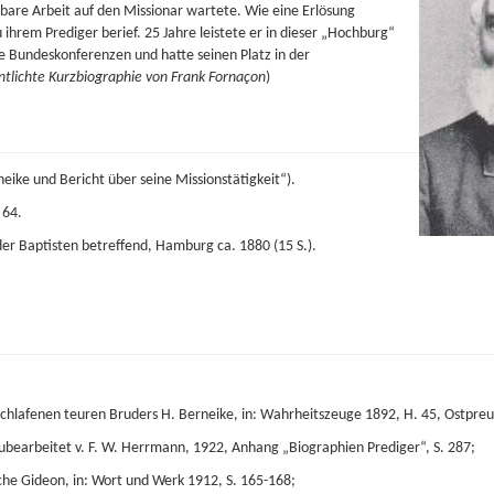
are Arbeit auf den Missionar wartete. Wie eine Erlösung
hrem Prediger berief. 25 Jahre leistete er in dieser „Hochburg“
e Bundeskonferenzen und hatte seinen Platz in der
ntlichte Kurzbiographie von Frank Fornaçon
)
neike und Bericht über seine Missionstätigkeit“).
 64.
er Baptisten betreffend, Hamburg ca. 1880 (15 S.).
lafenen teuren Bruders H. Berneike, in: Wahrheitszeuge 1892, H. 45, Ostpreußi
eubearbeitet v. F. W. Herrmann, 1922, Anhang „Biographien Prediger“, S. 287;
he Gideon, in: Wort und Werk 1912, S. 165-168;