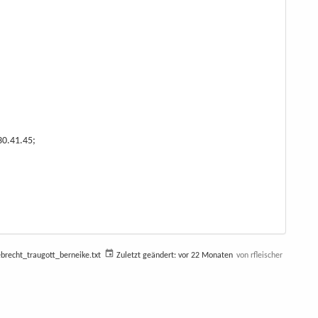
30.41.45;
recht_traugott_berneike.txt
Zuletzt geändert:
vor 22 Monaten
von
rfleischer