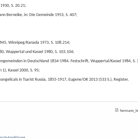
 1930, S. 20.21;
nn Berneike, in: Die Gemeinde 1953, S. 407;
-1945, Winnipeg/Kanada 1973, S. 108.214;
80, Wuppertal und Kassel 1980, S. 103.104;
stengemeinden in Deutschland 1834-1984. Festschrift, Wuppertal/Kassel 1984, S. 
 1), Kassel 2000, S. 95;
angelicals in Tsarist Russia, 1855-1917, Eugene/OR 2013 (533 S.), Register.
hermann_leb
nschutzerklärung