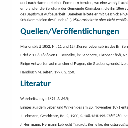
dort nach Hammerstein in Pommern berufen, wo eine wenig fruchtb
empfand er die Berufung der Gemeinde Königsberg, die ihn 1866 zu i
des Baptismus Aufbauarbeit. Daneben leitete er mit Geschick einig
Schulkommission des Bundes.“ (
1984 erarbeitete aber nicht veröffe
Quellen/Veröffentlichungen
Missionsblatt 1852, Nr. 11 und 12 („Kurzer Lebensabriss des Br. Ber
Brief v. 17.6.1858 von H. Berneike, in: Sendbote, Oktober 1858, Nr.
Einige Antworten auf mancherlei Fragen, die Glaubensgrundsätze d
Handbuch M. Jelten, 1997, S. 150.
Literatur
Wahrheitszeuge 1891, S. 392f;
Einiges aus dem Leben und Wirken des am 20. November 1891 entsch
J. Lehmann, Geschichte, Bd. 2, 1900, S. 108.131f.195.276ff.280; n
J. Herrmann, Hermann Lebrecht Traugott Berneike, der ostpreußisc