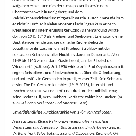
offiziellen Baptismus ein Dienstverbot für alle übergemeindlichen
Aufgaben erhielt und dies der Gestapo Berlin sowie dem
Oberstaatsanwalt in Königsberg und dem
Reichskirchenministerium mitgeteilt wurde. Durch Amnestie kam
er nicht in Haft. Mit vielen anderen Flüchtlingen kam er nach
Kriegsende ins Internierungslager Oxböl/Dänemark und wirkte
dort von 1945-1949 als Prediger und Seelsorger. Es entstand eine
Baptistengemeinde und die dänische Kirchenbehörde
beauftragte ihn zusammen mit Prediger Strehlow mit der
pastoralen Betreuung aller Flüchtlingslager in Dänemark. „Von
1949 bis 1950 war er dann Gast(dozent) an der Bibelschule
Wiedenest“ (A.Steen). Seit 1950 wirkte er in Bad Oeynhausen mit
regem Reisedienst und Bibelwochen (u.a. über die Offenbarung)
und unterstützte Gemeinden in predigerloser Zeit. Sein Sohn aus
erster Ehe Dr. Gerhard Klumbies (1919-2015), Internist und
Psychotherapeut, wurde Prof. und Direktor der Uniklinik Jena;
seine Tochter Elli, verh. Kobbert, verfasste zahlreiche Bücher. (
RF
zum Teil nach Axel Steen und Andreas Liese
)
Unveröffentlichte Kurzbiographie von 1984 von Axel Steen.
Andreas Liese, Kleine Religionsgemeinschaften zwischen
Widerstand und Anpassung: Baptisten und Brüderbewegung, in:
W. Benz (Hg), Selbstbehauptung und Opposition. Kirche als Ort