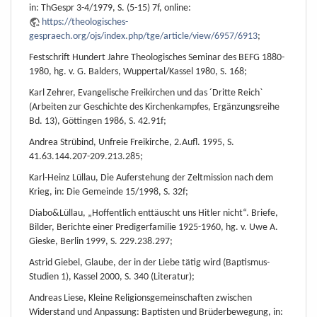
in: ThGespr 3-4/1979, S. (5-15) 7f, online:
https://theologisches-
gespraech.org/ojs/index.php/tge/article/view/6957/6913
;
Festschrift Hundert Jahre Theologisches Seminar des BEFG 1880-
1980, hg. v. G. Balders, Wuppertal/Kassel 1980, S. 168;
Karl Zehrer, Evangelische Freikirchen und das ´Dritte Reich`
(Arbeiten zur Geschichte des Kirchenkampfes, Ergänzungsreihe
Bd. 13), Göttingen 1986, S. 42.91f;
Andrea Strübind, Unfreie Freikirche, 2.Aufl. 1995, S.
41.63.144.207-209.213.285;
Karl-Heinz Lüllau, Die Auferstehung der Zeltmission nach dem
Krieg, in: Die Gemeinde 15/1998, S. 32f;
Diabo&Lüllau, „Hoffentlich enttäuscht uns Hitler nicht“. Briefe,
Bilder, Berichte einer Predigerfamilie 1925-1960, hg. v. Uwe A.
Gieske, Berlin 1999, S. 229.238.297;
Astrid Giebel, Glaube, der in der Liebe tätig wird (Baptismus-
Studien 1), Kassel 2000, S. 340 (Literatur);
Andreas Liese, Kleine Religionsgemeinschaften zwischen
Widerstand und Anpassung: Baptisten und Brüderbewegung, in: