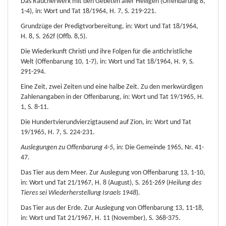
Das Räucherwerk mit den Gebeten aller Heiligen (Offenbarung 8,
1-4), in: Wort und Tat 18/1964, H. 7, S. 219-221.
Grundzüge der Predigtvorbereitung, in: Wort und Tat 18/1964,
H. 8, S. 262f (Offb. 8,5).
Die Wiederkunft Christi und ihre Folgen für die antichristliche
Welt (Offenbarung 10, 1-7), in: Wort und Tat 18/1964, H. 9, S.
291-294.
Eine Zeit, zwei Zeiten und eine halbe Zeit. Zu den merkwürdigen
Zahlenangaben in der Offenbarung, in: Wort und Tat 19/1965, H.
1, S. 8-11.
Die Hundertvierundvierzigtausend auf Zion, in: Wort und Tat
19/1965, H. 7, S. 224-231.
Auslegungen zu Offenbarung 4-5
, in: Die Gemeinde 1965, Nr. 41-
47.
Das Tier aus dem Meer. Zur Auslegung von Offenbarung 13, 1-10,
in: Wort und Tat 21/1967, H. 8 (August), S. 261-269 (
Heilung des
Tieres sei Wiederherstellung Israels 1948
).
Das Tier aus der Erde. Zur Auslegung von Offenbarung 13, 11-18,
in: Wort und Tat 21/1967, H. 11 (November), S. 368-375.