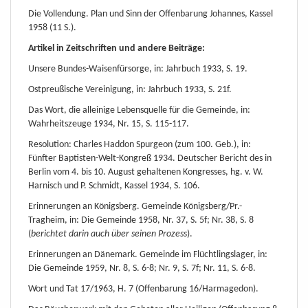
Die Vollendung. Plan und Sinn der Offenbarung Johannes, Kassel
1958 (11 S.).
Artikel in Zeitschriften und andere Beiträge:
Unsere Bundes-Waisenfürsorge, in: Jahrbuch 1933, S. 19.
Ostpreußische Vereinigung, in: Jahrbuch 1933, S. 21f.
Das Wort, die alleinige Lebensquelle für die Gemeinde, in:
Wahrheitszeuge 1934, Nr. 15, S. 115-117.
Resolution: Charles Haddon Spurgeon (zum 100. Geb.), in:
Fünfter Baptisten-Welt-Kongreß 1934. Deutscher Bericht des in
Berlin vom 4. bis 10. August gehaltenen Kongresses, hg. v. W.
Harnisch und P. Schmidt, Kassel 1934, S. 106.
Erinnerungen an Königsberg. Gemeinde Königsberg/Pr.-
Tragheim, in: Die Gemeinde 1958, Nr. 37, S. 5f; Nr. 38, S. 8
(
berichtet darin auch über seinen Prozess
).
Erinnerungen an Dänemark. Gemeinde im Flüchtlingslager, in:
Die Gemeinde 1959, Nr. 8, S. 6-8; Nr. 9, S. 7f; Nr. 11, S. 6-8.
Wort und Tat 17/1963, H. 7 (Offenbarung 16/Harmagedon).