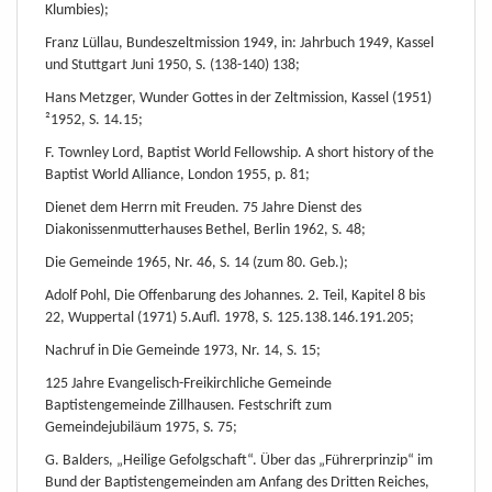
Klumbies);
Franz Lüllau, Bundeszeltmission 1949, in: Jahrbuch 1949, Kassel
und Stuttgart Juni 1950, S. (138-140) 138;
Hans Metzger, Wunder Gottes in der Zeltmission, Kassel (1951)
²1952, S. 14.15;
F. Townley Lord, Baptist World Fellowship. A short history of the
Baptist World Alliance, London 1955, p. 81;
Dienet dem Herrn mit Freuden. 75 Jahre Dienst des
Diakonissenmutterhauses Bethel, Berlin 1962, S. 48;
Die Gemeinde 1965, Nr. 46, S. 14 (zum 80. Geb.);
Adolf Pohl, Die Offenbarung des Johannes. 2. Teil, Kapitel 8 bis
22, Wuppertal (1971) 5.Aufl. 1978, S. 125.138.146.191.205;
Nachruf in Die Gemeinde 1973, Nr. 14, S. 15;
125 Jahre Evangelisch-Freikirchliche Gemeinde
Baptistengemeinde Zillhausen. Festschrift zum
Gemeindejubiläum 1975, S. 75;
G. Balders, „Heilige Gefolgschaft“. Über das „Führerprinzip“ im
Bund der Baptistengemeinden am Anfang des Dritten Reiches,