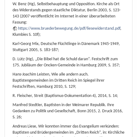
W. Benz (Hg), Selbstbehauptung und Opposition. Kirche als Ort
des Widerstands gegen staatliche Diktatur, Berlin 2003, S. 123-
143 (2007 veröffentlicht im Internet in einer überarbeiteten
Fassung:
https://www.bruederbewegung.de/pdf/liesewiderstand.pdf
,
Klumbies S. 10f);
Karl-Georg Mix, Deutsche Flüchtlinge in Dänemark 1945-1949,
Stuttgart 2005, S. 183-187;
D. Lütz (Hg), „Die Bibel hat die Schuld daran“. Festschrift zum
175. Jubiläum der Oncken-Gemeinde in Hamburg 2009, S. 357;
Hans-Joachim Leisten, Wie alle andern auch.
Baptistengemeinden im Dritten Reich im Spiegel ihrer
Festschriften, Hamburg 2010, S. 129;
R. Fleischer, Streit (Baptismus-Dokumentation 4), 2014, S. 14;
Manfred Stedtler, Baptisten in der Weimarer Republik. Ihre
Gedanken zu Politik und Gesellschaft, Bonn 2015, 2. Druck 2016,
S. 26;
Andreas Liese, Wir konnten immer das Evangelium verkünden:
Baptisten und Brüdergemeinden im „Dritten Reich“, in: Kirchliche