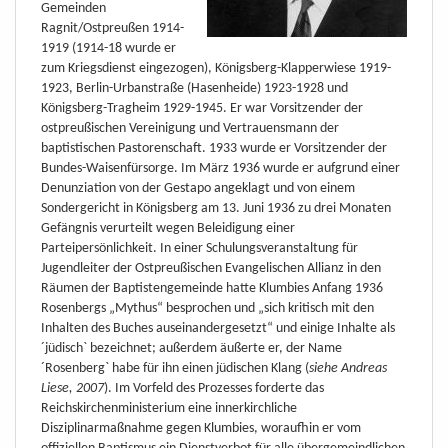
Gemeinden
Ragnit/Ostpreußen 1914-
1919 (1914-18 wurde er
zum Kriegsdienst eingezogen), Königsberg-Klapperwiese 1919-
1923, Berlin-Urbanstraße (Hasenheide) 1923-1928 und
Königsberg-Tragheim 1929-1945. Er war Vorsitzender der
ostpreußischen Vereinigung und Vertrauensmann der
baptistischen Pastorenschaft. 1933 wurde er Vorsitzender der
Bundes-Waisenfürsorge. Im März 1936 wurde er aufgrund einer
Denunziation von der Gestapo angeklagt und von einem
Sondergericht in Königsberg am 13. Juni 1936 zu drei Monaten
Gefängnis verurteilt wegen Beleidigung einer
Parteipersönlichkeit. In einer Schulungsveranstaltung für
Jugendleiter der Ostpreußischen Evangelischen Allianz in den
Räumen der Baptistengemeinde hatte Klumbies Anfang 1936
Rosenbergs „Mythus“ besprochen und „sich kritisch mit den
Inhalten des Buches auseinandergesetzt“ und einige Inhalte als
´jüdisch` bezeichnet; außerdem äußerte er, der Name
´Rosenberg` habe für ihn einen jüdischen Klang (
siehe Andreas
Liese, 2007
). Im Vorfeld des Prozesses forderte das
Reichskirchenministerium eine innerkirchliche
Disziplinarmaßnahme gegen Klumbies, woraufhin er vom