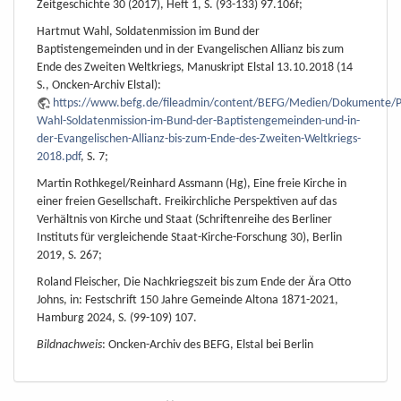
Zeitgeschichte 30 (2017), Heft 1, S. (93-133) 97.106f;
Hartmut Wahl, Soldatenmission im Bund der
Baptistengemeinden und in der Evangelischen Allianz bis zum
Ende des Zweiten Weltkriegs, Manuskript Elstal 13.10.2018 (14
S., Oncken-Archiv Elstal):
https://www.befg.de/fileadmin/content/BEFG/Medien/Dokumente/P
Wahl-Soldatenmission-im-Bund-der-Baptistengemeinden-und-in-
der-Evangelischen-Allianz-bis-zum-Ende-des-Zweiten-Weltkriegs-
2018.pdf
, S. 7;
Martin Rothkegel/Reinhard Assmann (Hg), Eine freie Kirche in
einer freien Gesellschaft. Freikirchliche Perspektiven auf das
Verhältnis von Kirche und Staat (Schriftenreihe des Berliner
Instituts für vergleichende Staat-Kirche-Forschung 30), Berlin
2019, S. 267;
Roland Fleischer, Die Nachkriegszeit bis zum Ende der Ära Otto
Johns, in: Festschrift 150 Jahre Gemeinde Altona 1871-2021,
Hamburg 2024, S. (99-109) 107.
Bildnachweis
: Oncken-Archiv des BEFG, Elstal bei Berlin