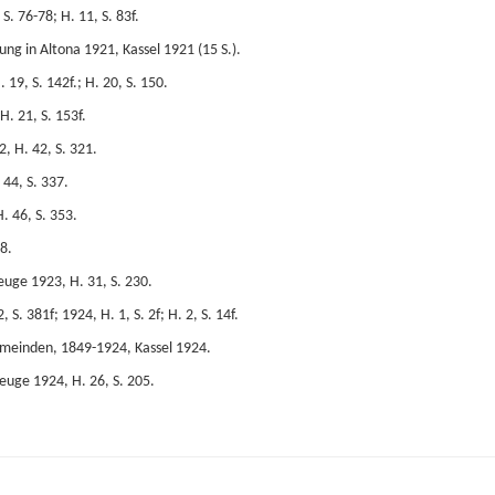
. 76-78; H. 11, S. 83f.
ng in Altona 1921, Kassel 1921 (15 S.).
9, S. 142f.; H. 20, S. 150.
H. 21, S. 153f.
, H. 42, S. 321.
44, S. 337.
. 46, S. 353.
8.
euge 1923, H. 31, S. 230.
. 381f; 1924, H. 1, S. 2f; H. 2, S. 14f.
emeinden, 1849-1924, Kassel 1924.
zeuge 1924, H. 26, S. 205.