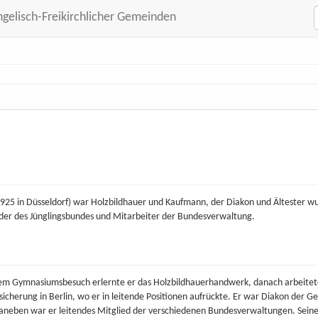
ngelisch-Freikirchlicher Gemeinden
i 1925 in Düsseldorf) war Holzbildhauer und Kaufmann, der Diakon und Ältester w
der des Jünglingsbundes und Mitarbeiter der Bundesverwaltung.
h dem Gymnasiumsbesuch erlernte er das Holzbildhauerhandwerk, danach arbeitet
rsicherung in Berlin, wo er in leitende Positionen aufrückte. Er war Diakon der
 Daneben war er leitendes Mitglied der verschiedenen Bundesverwaltungen. Sein