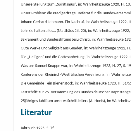
Unsere Stellung zum „Spiritismus“, in: Wahrheitszeuge 1920, H. 10, S
Unser Problem: die Predigerfrage. Referat für die Bundesversammlu
Johann Gerhard Lehmann. Ein Nachruf, in: Wahrheitszeuge 1922, H. 1
Lehr sie halten alles… (Matthäus 28, 20), in: Wahrheitszeuge 1922, 
Sakrament und Bundesstiftung Jesu Christi, in: Wahrheitszeuge 1922
Gute Werke und Seligkeit aus Gnaden, in: Wahrheitszeuge 1922, H. 
Die „Heiligen“ und die Gottesanbetung, in: Wahrheitszeuge 1922, H
Was uns Samuel Knappe war, in: Wahrheitszeuge 1923, H. 27, S. 19
Konferenz der Rheinisch-Westfälischen Vereinigung, in: Wahrheitsz
Die Gemeinde - ein Bienenstock, in: Wahrheitszeuge 1923, H. 51/52, S
Festschrift zur 25. Versammlung des Bundes deutscher Baptisteng
25jähriges Jubiläum unseres Schriftleiters (A. Hoefs), in: Wahrheits
Literatur
Jahrbuch 1925, S. 7f.