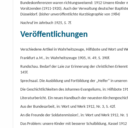
Bundeskonferenzen waren richtungsweisend: 1912 Unsere Kinder mit
Vorsitzenden (1911-1920). Auch der Verwaltung deutscher Baptiste
Düsseldorf. (
bisher unveröffentlichte Kurzbiographie von 1984)
Nachruf im Jahrbuch 1925, S. 7f.
Veröffentlichungen
Verschiedene Artikel in Wahrheitszeuge, Hilfsbote und Wort und W
Frankfurt a.M., in: Wahrheitszeuge 1905, H. 49, S. 390f.
Rundschau. Bedarf der Laie zur Erinnerung der christlichen Erkennt
145f.
Sprechsaal. Die Ausbildung und Fortbildung der „Helfer“ in unseren
Die Geschichtlichkeiten des Johannes-Evangeliums, in: Hilfsbote 191
Literaturbericht. Ein neues Handbuch der neuesten Kirchengeschicht
Aus der Bundesarbeit, in: Wort und Werk 1912, Nr. 3, S. 42f.
An die Freunde der Soldatenmission!, in: Wort und Werk 1912, Nr. 
Das Problem: unsere Kinder mit besserer Schulbildung, Kassel 1912 (