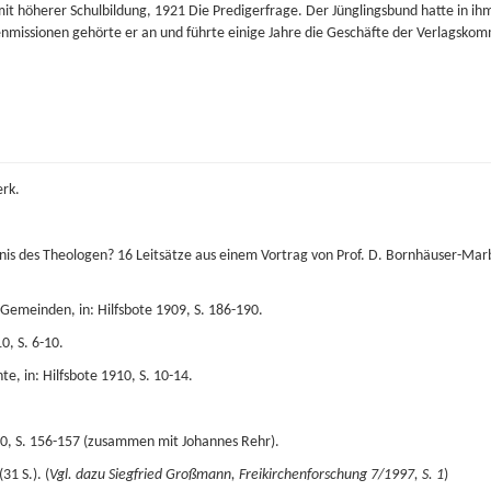
 höherer Schulbildung, 1921 Die Predigerfrage. Der Jünglingsbund hatte in ihm
nmissionen gehörte er an und führte einige Jahre die Geschäfte der Verlagskom
erk.
nis des Theologen? 16 Leitsätze aus einem Vortrag von Prof. D. Bornhäuser-Marbu
 Gemeinden, in: Hilfsbote 1909, S. 186-190.
0, S. 6-10.
e, in: Hilfsbote 1910, S. 10-14.
10, S. 156-157 (zusammen mit Johannes Rehr).
31 S.). (
Vgl. dazu Siegfried Großmann, Freikirchenforschung 7/1997, S. 1
)