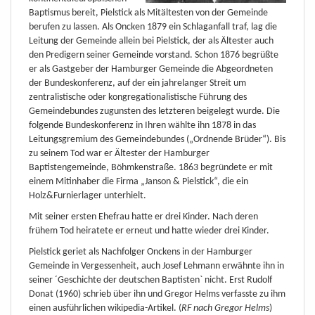
Baptismus bereit, Pielstick als Mitältesten von der Gemeinde
berufen zu lassen. Als Oncken 1879 ein Schlaganfall traf, lag die
Leitung der Gemeinde allein bei Pielstick, der als Ältester auch
den Predigern seiner Gemeinde vorstand. Schon 1876 begrüßte
er als Gastgeber der Hamburger Gemeinde die Abgeordneten
der Bundeskonferenz, auf der ein jahrelanger Streit um
zentralistische oder kongregationalistische Führung des
Gemeindebundes zugunsten des letzteren beigelegt wurde. Die
folgende Bundeskonferenz in Ihren wählte ihn 1878 in das
Leitungsgremium des Gemeindebundes („Ordnende Brüder“). Bis
zu seinem Tod war er Ältester der Hamburger
Baptistengemeinde, Böhmkenstraße. 1863 begründete er mit
einem Mitinhaber die Firma „Janson & Pielstick“, die ein
Holz&Furnierlager unterhielt.
Mit seiner ersten Ehefrau hatte er drei Kinder. Nach deren
frühem Tod heiratete er erneut und hatte wieder drei Kinder.
Pielstick geriet als Nachfolger Onckens in der Hamburger
Gemeinde in Vergessenheit, auch Josef Lehmann erwähnte ihn in
seiner ´Geschichte der deutschen Baptisten` nicht. Erst Rudolf
Donat (1960) schrieb über ihn und Gregor Helms verfasste zu ihm
einen ausführlichen wikipedia-Artikel. (
RF nach Gregor Helms
)