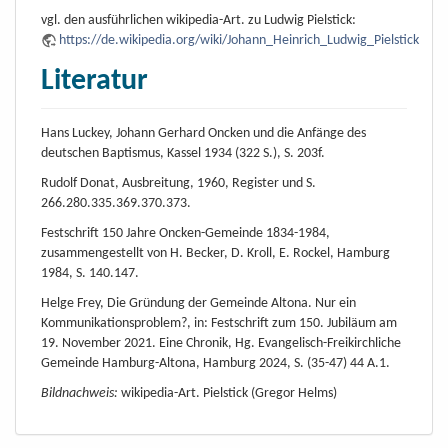
vgl. den ausführlichen wikipedia-Art. zu Ludwig Pielstick:
https://de.wikipedia.org/wiki/Johann_Heinrich_Ludwig_Pielstick
Literatur
Hans Luckey, Johann Gerhard Oncken und die Anfänge des
deutschen Baptismus, Kassel 1934 (322 S.), S. 203f.
Rudolf Donat, Ausbreitung, 1960, Register und S.
266.280.335.369.370.373.
Festschrift 150 Jahre Oncken-Gemeinde 1834-1984,
zusammengestellt von H. Becker, D. Kroll, E. Rockel, Hamburg
1984, S. 140.147.
Helge Frey, Die Gründung der Gemeinde Altona. Nur ein
Kommunikationsproblem?, in: Festschrift zum 150. Jubiläum am
19. November 2021. Eine Chronik, Hg. Evangelisch-Freikirchliche
Gemeinde Hamburg-Altona, Hamburg 2024, S. (35-47) 44 A.1.
Bildnachweis:
wikipedia-Art. Pielstick (Gregor Helms)