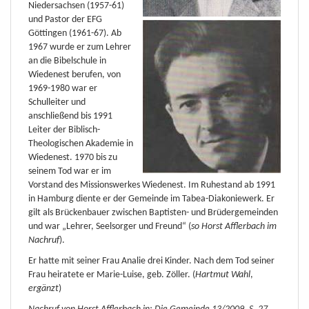
Niedersachsen (1957-61)
und Pastor der EFG
Göttingen (1961-67). Ab
1967 wurde er zum Lehrer
an die Bibelschule in
Wiedenest berufen, von
1969-1980 war er
Schulleiter und
anschließend bis 1991
Leiter der Biblisch-
Theologischen Akademie in
Wiedenest. 1970 bis zu
seinem Tod war er im
Vorstand des Missionswerkes Wiedenest. Im Ruhestand ab 1991
in Hamburg diente er der Gemeinde im Tabea-Diakoniewerk. Er
gilt als Brückenbauer zwischen Baptisten- und Brüdergemeinden
und war „Lehrer, Seelsorger und Freund“ (
so Horst Afflerbach im
Nachruf
).
Er hatte mit seiner Frau Analie drei Kinder. Nach dem Tod seiner
Frau heiratete er Marie-Luise, geb. Zöller. (
Hartmut Wahl
,
ergänzt
)