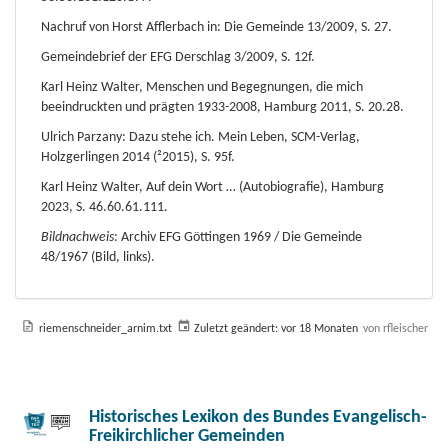
Nachruf von Horst Afflerbach in: Die Gemeinde 13/2009, S. 27.
Gemeindebrief der EFG Derschlag 3/2009, S. 12f.
Karl Heinz Walter, Menschen und Begegnungen, die mich
beeindruckten und prägten 1933-2008, Hamburg 2011, S. 20.28.
Ulrich Parzany: Dazu stehe ich. Mein Leben, SCM-Verlag,
Holzgerlingen 2014 (²2015), S. 95f.
Karl Heinz Walter, Auf dein Wort … (Autobiografie), Hamburg
2023, S. 46.60.61.111.
Bildnachweis
: Archiv EFG Göttingen 1969 / Die Gemeinde
48/1967 (Bild, links).
riemenschneider_arnim.txt
Zuletzt geändert:
vor 18 Monaten
von
rfleischer
Historisches Lexikon des Bundes Evangelisch-
Freikirchlicher Gemeinden