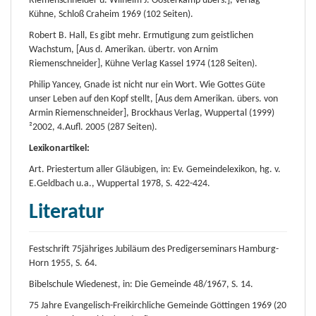
Riemenschneider u. Wilhelm J. Oosterkamp übers.], Verlag
Kühne, Schloß Craheim 1969 (102 Seiten).
Robert B. Hall, Es gibt mehr. Ermutigung zum geistlichen
Wachstum, [Aus d. Amerikan. übertr. von Arnim
Riemenschneider], Kühne Verlag Kassel 1974 (128 Seiten).
Philip Yancey, Gnade ist nicht nur ein Wort. Wie Gottes Güte
unser Leben auf den Kopf stellt, [Aus dem Amerikan. übers. von
Armin Riemenschneider], Brockhaus Verlag, Wuppertal (1999)
²2002, 4.Aufl. 2005 (287 Seiten).
Lexikonartikel:
Art. Priestertum aller Gläubigen, in: Ev. Gemeindelexikon, hg. v.
E.Geldbach u.a., Wuppertal 1978, S. 422-424.
Literatur
Festschrift 75jähriges Jubiläum des Predigerseminars Hamburg-
Horn 1955, S. 64.
Bibelschule Wiedenest, in: Die Gemeinde 48/1967, S. 14.
75 Jahre Evangelisch-Freikirchliche Gemeinde Göttingen 1969 (20