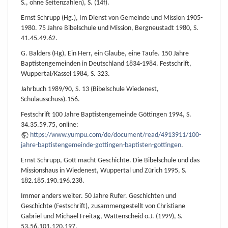
S., ohne Seitenzahlen), S. (14f).
Ernst Schrupp (Hg.), Im Dienst von Gemeinde und Mission 1905-
1980. 75 Jahre Bibelschule und Mission, Bergneustadt 1980, S.
41.45.49.62.
G. Balders (Hg), Ein Herr, ein Glaube, eine Taufe. 150 Jahre
Baptistengemeinden in Deutschland 1834-1984. Festschrift,
Wuppertal/Kassel 1984, S. 323.
Jahrbuch 1989/90, S. 13 (Bibelschule Wiedenest,
Schulausschuss).156.
Festschrift 100 Jahre Baptistengemeinde Göttingen 1994, S.
34.35.59.75, online:
https://www.yumpu.com/de/document/read/4913911/100-
jahre-baptistengemeinde-gottingen-baptisten-gottingen
.
Ernst Schrupp, Gott macht Geschichte. Die Bibelschule und das
Missionshaus in Wiedenest, Wuppertal und Zürich 1995, S.
182.185.190.196.238.
Immer anders weiter. 50 Jahre Rufer. Geschichten und
Geschichte (Festschrift), zusammengestellt von Christiane
Gabriel und Michael Freitag, Wattenscheid o.J. (1999), S.
53.56.101.120.197.