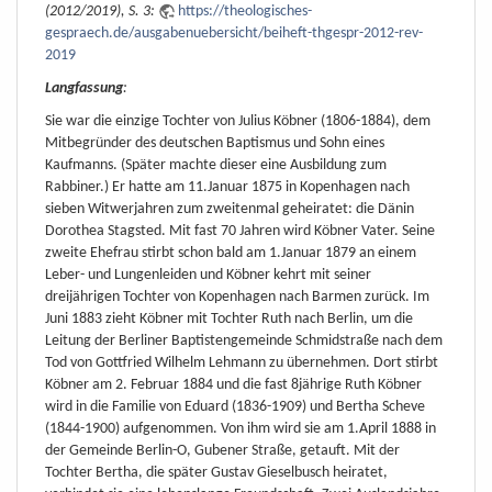
(2012/2019), S. 3:
https://theologisches-
gespraech.de/ausgabenuebersicht/beiheft-thgespr-2012-rev-
2019
Langfassung
:
Sie war die einzige Tochter von Julius Köbner (1806-1884), dem
Mitbegründer des deutschen Baptismus und Sohn eines
Kaufmanns. (Später machte dieser eine Ausbildung zum
Rabbiner.) Er hatte am 11.Januar 1875 in Kopenhagen nach
sieben Witwerjahren zum zweitenmal geheiratet: die Dänin
Dorothea Stagsted. Mit fast 70 Jahren wird Köbner Vater. Seine
zweite Ehefrau stirbt schon bald am 1.Januar 1879 an einem
Leber- und Lungenleiden und Köbner kehrt mit seiner
dreijährigen Tochter von Kopenhagen nach Barmen zurück. Im
Juni 1883 zieht Köbner mit Tochter Ruth nach Berlin, um die
Leitung der Berliner Baptistengemeinde Schmidstraße nach dem
Tod von Gottfried Wilhelm Lehmann zu übernehmen. Dort stirbt
Köbner am 2. Februar 1884 und die fast 8jährige Ruth Köbner
wird in die Familie von Eduard (1836-1909) und Bertha Scheve
(1844-1900) aufgenommen. Von ihm wird sie am 1.April 1888 in
der Gemeinde Berlin-O, Gubener Straße, getauft. Mit der
Tochter Bertha, die später Gustav Gieselbusch heiratet,