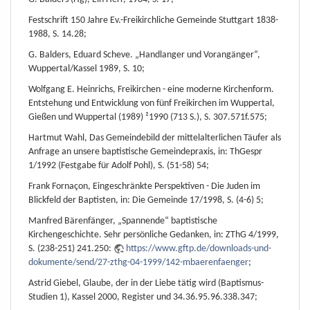
Festschrift 150 Jahre Ev.-Freikirchliche Gemeinde Stuttgart 1838-
1988, S. 14.28;
G. Balders, Eduard Scheve. „Handlanger und Vorangänger“,
Wuppertal/Kassel 1989, S. 10;
Wolfgang E. Heinrichs, Freikirchen - eine moderne Kirchenform.
Entstehung und Entwicklung von fünf Freikirchen im Wuppertal,
Gießen und Wuppertal (1989) ²1990 (713 S.), S. 307.571f.575;
Hartmut Wahl, Das Gemeindebild der mittelalterlichen Täufer als
Anfrage an unsere baptistische Gemeindepraxis, in: ThGespr
1/1992 (Festgabe für Adolf Pohl), S. (51-58) 54;
Frank Fornaçon, Eingeschränkte Perspektiven - Die Juden im
Blickfeld der Baptisten, in: Die Gemeinde 17/1998, S. (4-6) 5;
Manfred Bärenfänger, „Spannende“ baptistische
Kirchengeschichte. Sehr persönliche Gedanken, in: ZThG 4/1999,
S. (238-251) 241.250:
https://www.gftp.de/downloads-und-
dokumente/send/27-zthg-04-1999/142-mbaerenfaenger
;
Astrid Giebel, Glaube, der in der Liebe tätig wird (Baptismus-
Studien 1), Kassel 2000, Register und 34.36.95.96.338.347;