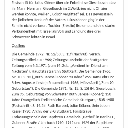
Festschrift für Julius Köbner über die Enkelin Ilse Gieselbusch, dass
ihr Mann Hermann Gieselbusch im 2.Weltkrieg nicht Offizier
werden konnte, weil er „jüdisch vergiftet“ sei. Das Bewusstsein
der jüdischen Herkunft des Vaters Julius Köbner ging in der
Familie nicht verloren. Tochter (Enkelin) Ilse empfand eine starke
Verbundenheit mit Israel als Volk und Land und ihre drei
Schwestern lebten in Israel.
Quellen:
Die Gemeinde 1972, Nr. 52/53, S. 15f (Nachruf); versch.
Zeitungsartikel aus 1966; Zeitungsausschnitt der Stuttgarter
Zeitung vom 6.3.1971 (zum 95.Geb. „Verdient im Dienst am
Nächsten“), Hauptstaatsarchiv Stuttgart; Die Gemeinde 1966,
Nr. 10, S. 13 („Ruth Baresel-Köbner 90 Jahre“ von Hans Fehr und
Schw. Auguste Lieske); Frauendienst 1966, März/April („Zum 90.
Geburtstag“); Die Gemeinde 1971, Nr. 15, S. 15f (H. Gieselbusch,
Zum 95. Geburtstag von Schwester Ruth Baresel-Köbner); 150
Jahre Evangelisch-Freikirchliche Gemeinde Stuttgart, 1838-1988
(Festschrift), S. 14.28; Ruth Baresel, Julius Köbner. Sein Leben,
Kassel 1930; Archiv der EFG Stuttgart, Forststraße:
Entlassungsschein der Baptisten-Gemeinde „Bethel“ in Berlin O.,
Gubener Straße / Jahrbuch 1910, 1912 und 1929 der Baptisten-