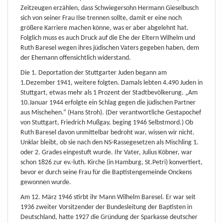
Zeitzeugen erzählen, dass Schwiegersohn Hermann Gieselbusch
sich von seiner Frau Ilse trennen sollte, damit er eine noch
größere Karriere machen könne, was er aber abgelehnt hat.
Folglich muss es auch Druck auf die Ehe der Eltern Wilhelm und
Ruth Baresel wegen ihres jüdischen Vaters gegeben haben, dem
der Ehemann offensichtlich widerstand.
Die 1. Deportation der Stuttgarter Juden begann am
1.Dezember 1941, weitere folgten. Damals lebten 4.490 Juden in
Stuttgart, etwas mehr als 1 Prozent der Stadtbevölkerung. „Am
10.Januar 1944 erfolgte ein Schlag gegen die jüdischen Partner
aus Mischehen.“ (Hans Stroh). (Der verantwortliche Gestapochef
von Stuttgart, Friedrich Mußgay, beging 1946 Selbstmord.) Ob
Ruth Baresel davon unmittelbar bedroht war, wissen wir nicht.
Unklar bleibt, ob sie nach den NS-Rassegesetzen als Mischling 1.
oder 2. Grades eingestuft wurde. Ihr Vater, Julius Köbner, war
schon 1826 zur ev.-luth. Kirche (in Hamburg, St.Petri) konvertiert,
bevor er durch seine Frau für die Baptistengemeinde Onckens
gewonnen wurde.
Am 12. März 1946 stirbt ihr Mann Wilhelm Baresel. Er war seit
1936 zweiter Vorsitzender der Bundesleitung der Baptisten in
Deutschland, hatte 1927 die Gründung der Sparkasse deutscher