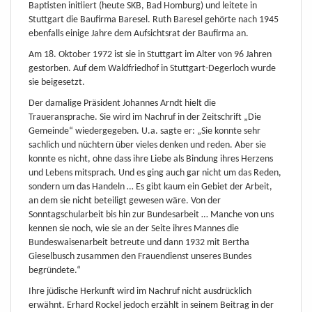
Baptisten initiiert (heute SKB, Bad Homburg) und leitete in
Stuttgart die Baufirma Baresel. Ruth Baresel gehörte nach 1945
ebenfalls einige Jahre dem Aufsichtsrat der Baufirma an.
Am 18. Oktober 1972 ist sie in Stuttgart im Alter von 96 Jahren
gestorben. Auf dem Waldfriedhof in Stuttgart-Degerloch wurde
sie beigesetzt.
Der damalige Präsident Johannes Arndt hielt die
Traueransprache. Sie wird im Nachruf in der Zeitschrift „Die
Gemeinde“ wiedergegeben. U.a. sagte er: „Sie konnte sehr
sachlich und nüchtern über vieles denken und reden. Aber sie
konnte es nicht, ohne dass ihre Liebe als Bindung ihres Herzens
und Lebens mitsprach. Und es ging auch gar nicht um das Reden,
sondern um das Handeln … Es gibt kaum ein Gebiet der Arbeit,
an dem sie nicht beteiligt gewesen wäre. Von der
Sonntagschularbeit bis hin zur Bundesarbeit … Manche von uns
kennen sie noch, wie sie an der Seite ihres Mannes die
Bundeswaisenarbeit betreute und dann 1932 mit Bertha
Gieselbusch zusammen den Frauendienst unseres Bundes
begründete.“
Ihre jüdische Herkunft wird im Nachruf nicht ausdrücklich
erwähnt. Erhard Rockel jedoch erzählt in seinem Beitrag in der