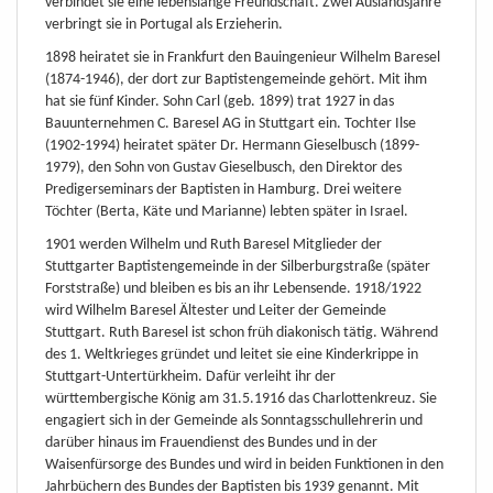
verbindet sie eine lebenslange Freundschaft. Zwei Auslandsjahre
verbringt sie in Portugal als Erzieherin.
1898 heiratet sie in Frankfurt den Bauingenieur Wilhelm Baresel
(1874-1946), der dort zur Baptistengemeinde gehört. Mit ihm
hat sie fünf Kinder. Sohn Carl (geb. 1899) trat 1927 in das
Bauunternehmen C. Baresel AG in Stuttgart ein. Tochter Ilse
(1902-1994) heiratet später Dr. Hermann Gieselbusch (1899-
1979), den Sohn von Gustav Gieselbusch, den Direktor des
Predigerseminars der Baptisten in Hamburg. Drei weitere
Töchter (Berta, Käte und Marianne) lebten später in Israel.
1901 werden Wilhelm und Ruth Baresel Mitglieder der
Stuttgarter Baptistengemeinde in der Silberburgstraße (später
Forststraße) und bleiben es bis an ihr Lebensende. 1918/1922
wird Wilhelm Baresel Ältester und Leiter der Gemeinde
Stuttgart. Ruth Baresel ist schon früh diakonisch tätig. Während
des 1. Weltkrieges gründet und leitet sie eine Kinderkrippe in
Stuttgart-Untertürkheim. Dafür verleiht ihr der
württembergische König am 31.5.1916 das Charlottenkreuz. Sie
engagiert sich in der Gemeinde als Sonntagsschullehrerin und
darüber hinaus im Frauendienst des Bundes und in der
Waisenfürsorge des Bundes und wird in beiden Funktionen in den
Jahrbüchern des Bundes der Baptisten bis 1939 genannt. Mit