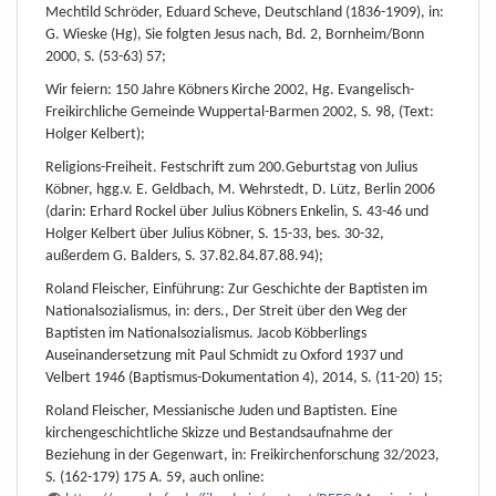
Mechtild Schröder, Eduard Scheve, Deutschland (1836-1909), in:
G. Wieske (Hg), Sie folgten Jesus nach, Bd. 2, Bornheim/Bonn
2000, S. (53-63) 57;
Wir feiern: 150 Jahre Köbners Kirche 2002, Hg. Evangelisch-
Freikirchliche Gemeinde Wuppertal-Barmen 2002, S. 98, (Text:
Holger Kelbert);
Religions-Freiheit. Festschrift zum 200.Geburtstag von Julius
Köbner, hgg.v. E. Geldbach, M. Wehrstedt, D. Lütz, Berlin 2006
(darin: Erhard Rockel über Julius Köbners Enkelin, S. 43-46 und
Holger Kelbert über Julius Köbner, S. 15-33, bes. 30-32,
außerdem G. Balders, S. 37.82.84.87.88.94);
Roland Fleischer, Einführung: Zur Geschichte der Baptisten im
Nationalsozialismus, in: ders., Der Streit über den Weg der
Baptisten im Nationalsozialismus. Jacob Köbberlings
Auseinandersetzung mit Paul Schmidt zu Oxford 1937 und
Velbert 1946 (Baptismus-Dokumentation 4), 2014, S. (11-20) 15;
Roland Fleischer, Messianische Juden und Baptisten. Eine
kirchengeschichtliche Skizze und Bestandsaufnahme der
Beziehung in der Gegenwart, in: Freikirchenforschung 32/2023,
S. (162-179) 175 A. 59, auch online: