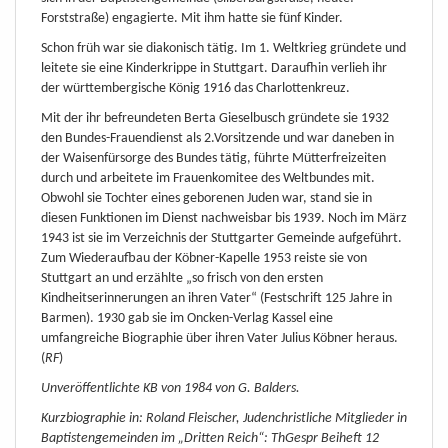
Forststraße) engagierte. Mit ihm hatte sie fünf Kinder.
Schon früh war sie diakonisch tätig. Im 1. Weltkrieg gründete und
leitete sie eine Kinderkrippe in Stuttgart. Daraufhin verlieh ihr
der württembergische König 1916 das Charlottenkreuz.
Mit der ihr befreundeten Berta Gieselbusch gründete sie 1932
den Bundes-Frauendienst als 2.Vorsitzende und war daneben in
der Waisenfürsorge des Bundes tätig, führte Mütterfreizeiten
durch und arbeitete im Frauenkomitee des Weltbundes mit.
Obwohl sie Tochter eines geborenen Juden war, stand sie in
diesen Funktionen im Dienst nachweisbar bis 1939. Noch im März
1943 ist sie im Verzeichnis der Stuttgarter Gemeinde aufgeführt.
Zum Wiederaufbau der Köbner-Kapelle 1953 reiste sie von
Stuttgart an und erzählte „so frisch von den ersten
Kindheitserinnerungen an ihren Vater“ (Festschrift 125 Jahre in
Barmen). 1930 gab sie im Oncken-Verlag Kassel eine
umfangreiche Biographie über ihren Vater Julius Köbner heraus.
(
RF
)
Unveröffentlichte KB von 1984 von G. Balders.
Kurzbiographie in: Roland Fleischer, Judenchristliche Mitglieder in
Baptistengemeinden im „Dritten Reich“: ThGespr Beiheft 12