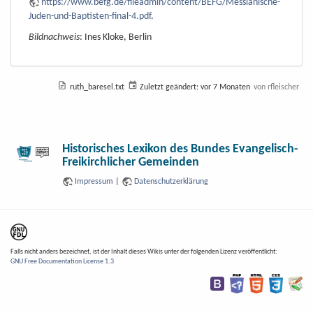
https://www.befg.de/fileadmin/content/BEFG/Messianische-
Juden-und-Baptisten-final-4.pdf
.
Bildnachweis
: Ines Kloke, Berlin
ruth_baresel.txt
Zuletzt geändert:
vor 7 Monaten
von
rfleischer
Historisches Lexikon des Bundes Evangelisch-
Freikirchlicher Gemeinden
Impressum
|
Datenschutzerklärung
Falls nicht anders bezeichnet, ist der Inhalt dieses Wikis unter der folgenden Lizenz veröffentlicht:
GNU Free Documentation License 1.3