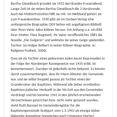
Bertha Gieselbusch gründet sie 1932 den Bundes-Frauendienst.
Lange Zeit ist sie neben Bertha Gieselbusch die 2.Vorsitzende.
Auch bei Mütterfreizeiten hilft sie mit. Im Weltbund gehört sie
zum Frauenkomitee. 1930 gibt sie im Oncken-Verlag eine
umfangreiche Biographie (309 Seiten mit angefügtem Bildteil)
über ihren Vater Julius Köbner heraus. (Im Anhang u.a. ein Bild
ihrer Mutter Thea Stagsted). Ihr Vater veröffentlichte 1881 die
Novelle „Die Geigerin“ und widmete sie seiner Geige spielenden
Tochter (so Holger Kelbert in seiner Köbner-Biographie, in:
Religions-Freiheit, 2006).
Dass sie als Tochter eines geborenen Juden kaum Repressalien in
der Folge der Nürnberger Rassegesetze von 1935 erlitt, ist
bemerkenswert. Darüber ist jedenfalls nichts bekannt. Es könnte
damit zusammenhängen, dass ihr Mann Ältester der Gemeinde
war und sie selbst Respekt genoss als Tochter eines der
Gründerväter der Baptisten. Während alle bisher ermittelten
Baptisten jüdischer Herkunft in der NS-Zeit aus den Gemeinden
verdrängt und bis Sommer 1941 in den jährlich erscheinenden
Verzeichnissen gestrichen bzw. nicht mehr genannt wurden,
steht Ruth Baresel im Gemeinderegister für die
Baptistengemeinde Stuttgart vom 1.3.1943 als einzige bisher
bekannte Ausnahme (inzwischen auch Constance Hurter).