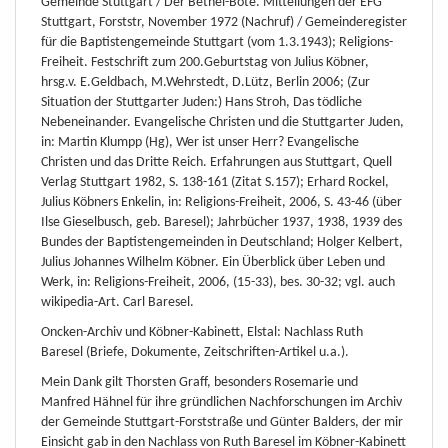
Gemeinde Stuttgart / Der Bethel-Bote. Mitteilungen der EFG
Stuttgart, Forststr, November 1972 (Nachruf) / Gemeinderegister
für die Baptistengemeinde Stuttgart (vom 1.3.1943); Religions-
Freiheit. Festschrift zum 200.Geburtstag von Julius Köbner,
hrsg.v. E.Geldbach, M.Wehrstedt, D.Lütz, Berlin 2006; (Zur
Situation der Stuttgarter Juden:) Hans Stroh, Das tödliche
Nebeneinander. Evangelische Christen und die Stuttgarter Juden,
in: Martin Klumpp (Hg), Wer ist unser Herr? Evangelische
Christen und das Dritte Reich. Erfahrungen aus Stuttgart, Quell
Verlag Stuttgart 1982, S. 138-161 (Zitat S.157); Erhard Rockel,
Julius Köbners Enkelin, in: Religions-Freiheit, 2006, S. 43-46 (über
Ilse Gieselbusch, geb. Baresel); Jahrbücher 1937, 1938, 1939 des
Bundes der Baptistengemeinden in Deutschland; Holger Kelbert,
Julius Johannes Wilhelm Köbner. Ein Überblick über Leben und
Werk, in: Religions-Freiheit, 2006, (15-33), bes. 30-32; vgl. auch
wikipedia-Art. Carl Baresel.
Oncken-Archiv und Köbner-Kabinett, Elstal: Nachlass Ruth
Baresel (Briefe, Dokumente, Zeitschriften-Artikel u.a.).
Mein Dank gilt Thorsten Graff, besonders Rosemarie und
Manfred Hähnel für ihre gründlichen Nachforschungen im Archiv
der Gemeinde Stuttgart-Forststraße und Günter Balders, der mir
Einsicht gab in den Nachlass von Ruth Baresel im Köbner-Kabinett