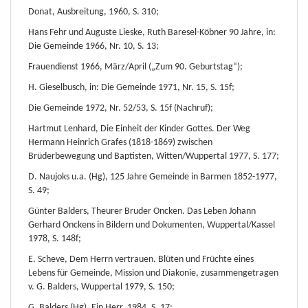
Donat, Ausbreitung, 1960, S. 310;
Hans Fehr und Auguste Lieske, Ruth Baresel-Köbner 90 Jahre, in:
Die Gemeinde 1966, Nr. 10, S. 13;
Frauendienst 1966, März/April („Zum 90. Geburtstag“);
H. Gieselbusch, in: Die Gemeinde 1971, Nr. 15, S. 15f;
Die Gemeinde 1972, Nr. 52/53, S. 15f (Nachruf);
Hartmut Lenhard, Die Einheit der Kinder Gottes. Der Weg
Hermann Heinrich Grafes (1818-1869) zwischen
Brüderbewegung und Baptisten, Witten/Wuppertal 1977, S. 177;
D. Naujoks u.a. (Hg), 125 Jahre Gemeinde in Barmen 1852-1977,
S. 49;
Günter Balders, Theurer Bruder Oncken. Das Leben Johann
Gerhard Onckens in Bildern und Dokumenten, Wuppertal/Kassel
1978, S. 148f;
E. Scheve, Dem Herrn vertrauen. Blüten und Früchte eines
Lebens für Gemeinde, Mission und Diakonie, zusammengetragen
v. G. Balders, Wuppertal 1979, S. 150;
G. Balders (Hg), Ein Herr, 1984, S. 17;