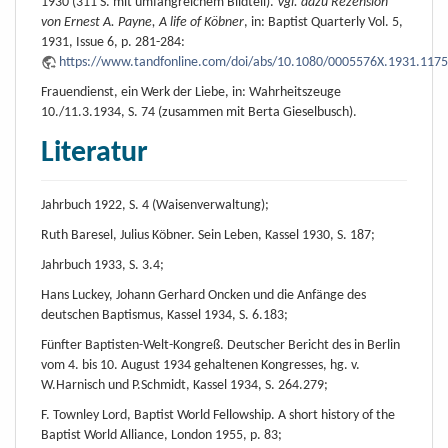
1930 (311 S. mit umfangreichem Bildteil).
Vgl. dazu Rezension
von Ernest A. Payne, A life of Köbner
, in: Baptist Quarterly Vol. 5,
1931, Issue 6, p. 281-284:
https://www.tandfonline.com/doi/abs/10.1080/0005576X.1931.117
Frauendienst, ein Werk der Liebe, in: Wahrheitszeuge
10./11.3.1934, S. 74 (zusammen mit Berta Gieselbusch).
Literatur
Jahrbuch 1922, S. 4 (Waisenverwaltung);
Ruth Baresel, Julius Köbner. Sein Leben, Kassel 1930, S. 187;
Jahrbuch 1933, S. 3.4;
Hans Luckey, Johann Gerhard Oncken und die Anfänge des
deutschen Baptismus, Kassel 1934, S. 6.183;
Fünfter Baptisten-Welt-Kongreß. Deutscher Bericht des in Berlin
vom 4. bis 10. August 1934 gehaltenen Kongresses, hg. v.
W.Harnisch und P.Schmidt, Kassel 1934, S. 264.279;
F. Townley Lord, Baptist World Fellowship. A short history of the
Baptist World Alliance, London 1955, p. 83;