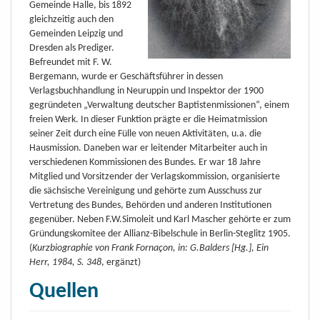
Gemeinde Halle, bis 1892
gleichzeitig auch den
Gemeinden Leipzig und
Dresden als Prediger.
Befreundet mit F. W.
Bergemann, wurde er Geschäftsführer in dessen
Verlagsbuchhandlung in Neuruppin und Inspektor der 1900
gegründeten „Verwaltung deutscher Baptistenmissionen“, einem
freien Werk. In dieser Funktion prägte er die Heimatmission
seiner Zeit durch eine Fülle von neuen Aktivitäten, u.a. die
Hausmission. Daneben war er leitender Mitarbeiter auch in
verschiedenen Kommissionen des Bundes. Er war 18 Jahre
Mitglied und Vorsitzender der Verlagskommission, organisierte
die sächsische Vereinigung und gehörte zum Ausschuss zur
Vertretung des Bundes, Behörden und anderen Institutionen
gegenüber. Neben F.W.Simoleit und Karl Mascher gehörte er zum
Gründungskomitee der Allianz-Bibelschule in Berlin-Steglitz 1905.
(
Kurzbiographie von Frank Fornaçon, in: G.Balders [Hg.], Ein
Herr, 1984, S. 348
, ergänzt)
Quellen