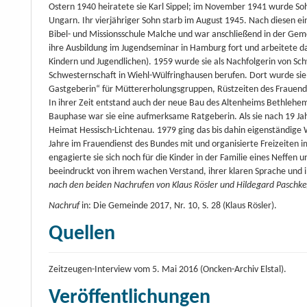
Ostern 1940 heiratete sie Karl Sippel; im November 1941 wurde Soh
Ungarn. Ihr vierjähriger Sohn starb im August 1945. Nach diesen ei
Bibel- und Missionsschule Malche und war anschließend in der Geme
ihre Ausbildung im Jugendseminar in Hamburg fort und arbeitete da
Kindern und Jugendlichen). 1959 wurde sie als Nachfolgerin von S
Schwesternschaft in Wiehl-Wülfringhausen berufen. Dort wurde si
Gastgeberin“ für Müttererholungsgruppen, Rüstzeiten des Frauen
In ihrer Zeit entstand auch der neue Bau des Altenheims Bethlehem
Bauphase war sie eine aufmerksame Ratgeberin. Als sie nach 19 Jahr
Heimat Hessisch-Lichtenau. 1979 ging das bis dahin eigenständige 
Jahre im Frauendienst des Bundes mit und organisierte Freizeiten
engagierte sie sich noch für die Kinder in der Familie eines Neffen
beeindruckt von ihrem wachen Verstand, ihrer klaren Sprache und i
nach den beiden Nachrufen von Klaus Rösler und Hildegard Paschke
Nachruf
in: Die Gemeinde 2017, Nr. 10, S. 28 (Klaus Rösler).
Quellen
Zeitzeugen-Interview vom 5. Mai 2016 (Oncken-Archiv Elstal).
Veröffentlichungen