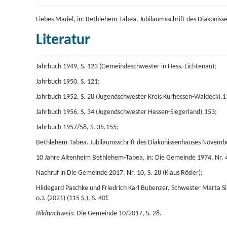
Liebes Mädel, in: Bethlehem-Tabea. Jubiläumsschrift des Diakonis
Literatur
Jahrbuch 1949, S. 123 (Gemeindeschwester in Hess.-Lichtenau);
Jahrbuch 1950, S. 121;
Jahrbuch 1952, S. 28 (Jugendschwester Kreis Kurhessen-Waldeck).1
Jahrbuch 1956, S. 34 (Jugendschwester Hessen-Siegerland).153;
Jahrbuch 1957/58, S. 35.155;
Bethlehem-Tabea. Jubiläumsschrift des Diakonissenhauses Novembe
10 Jahre Altenheim Bethlehem-Tabea, in: Die Gemeinde 1974, Nr. 4
Nachruf in Die Gemeinde 2017, Nr. 10, S. 28 (Klaus Rösler);
Hildegard Paschke und Friedrich Karl Bubenzer, Schwester Marta Si
o.J. (2021) (115 S.), S. 40f.
Bildnachweis
: Die Gemeinde 10/2017, S. 28.