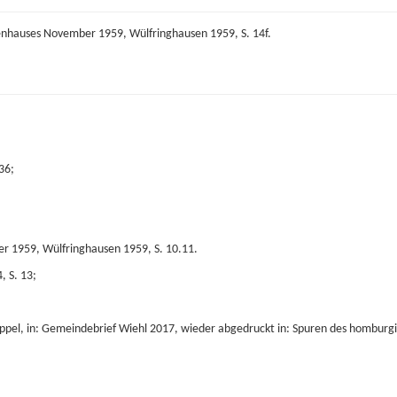
senhauses November 1959, Wülfringhausen 1959, S. 14f.
36;
r 1959, Wülfringhausen 1959, S. 10.11.
, S. 13;
ppel, in: Gemeindebrief Wiehl 2017, wieder abgedruckt in: Spuren des homburgi