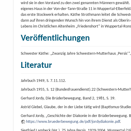
wird sie in den Vorstand zu den zwei genannten Männern gewählt. 4
eigenes Haus in der Von-der-Tann-Straße 11 in Wuppertal-Elberfel
das erste Stockwerk erhalten. Käthe Strothmann leitet die Schwest
dann auf ihren dringenden Wunsch hin von ihrem Dienst als Oberin en
Lebens im Christlichen Altenheim „Friedenshort“ in Wuppertal-Ronsdo
Veröffentlichungen
Schwester Käthe: „Zwanzig Jahre Schwestern-Mutterhaus ‚Persis‘“, i
Literatur
Jahrbuch 1949, S. 7.11.112.
Jahrbuch 1955, S. 12 (Bundesfrauendienst).22 (Schwestern-Mutterh
Gerhard Jordy, Die Brüderbewegung, Band 2, 1981, S. 39.
Astrid Giebel, Glaube, der in der Liebe tätig wird (Baptismus-Studien
Gerhard Jordy, „Geschichte der Diakonie in der Brüderbewegung. Br
https://www.bruederbewegung.de/pdf/jordydiakonie.pdf
.
Siegfried Lambeck (Hg.), 75 Jahre Persis. 1929-2004. Wuppertal (16