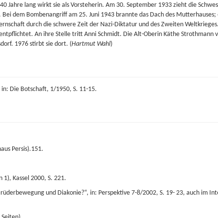
0 Jahre lang wirkt sie als Vorsteherin. Am 30. September 1933 zieht die Schwes
d. Bei dem Bombenangriff am 25. Juni 1943 brannte das Dach des Mutterhauses; 
ernschaft durch die schwere Zeit der Nazi-Diktatur und des Zweiten Weltkriege
tpflichtet. An ihre Stelle tritt Anni Schmidt. Die Alt-Oberin Käthe Strothmann ve
rf. 1976 stirbt sie dort. (
Hartmut Wahl
)
n: Die Botschaft, 1/1950, S. 11-15.
aus Persis).151.
 1), Kassel 2000, S. 221.
üderbewegung und Diakonie?“, in: Perspektive 7-8/2002, S. 19- 23, auch im Int
 Seiten).