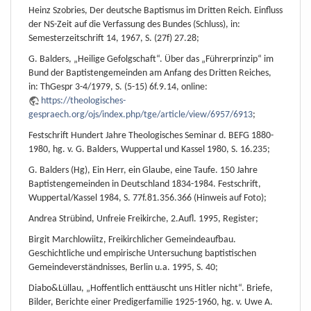
Heinz Szobries, Der deutsche Baptismus im Dritten Reich. Einfluss
der NS-Zeit auf die Verfassung des Bundes (Schluss), in:
Semesterzeitschrift 14, 1967, S. (27f) 27.28;
G. Balders, „Heilige Gefolgschaft“. Über das „Führerprinzip“ im
Bund der Baptistengemeinden am Anfang des Dritten Reiches,
in: ThGespr 3-4/1979, S. (5-15) 6f.9.14, online:
https://theologisches-
gespraech.org/ojs/index.php/tge/article/view/6957/6913
;
Festschrift Hundert Jahre Theologisches Seminar d. BEFG 1880-
1980, hg. v. G. Balders, Wuppertal und Kassel 1980, S. 16.235;
G. Balders (Hg), Ein Herr, ein Glaube, eine Taufe. 150 Jahre
Baptistengemeinden in Deutschland 1834-1984. Festschrift,
Wuppertal/Kassel 1984, S. 77f.81.356.366 (Hinweis auf Foto);
Andrea Strübind, Unfreie Freikirche, 2.Aufl. 1995, Register;
Birgit Marchlowiitz, Freikirchlicher Gemeindeaufbau.
Geschichtliche und empirische Untersuchung baptistischen
Gemeindeverständnisses, Berlin u.a. 1995, S. 40;
Diabo&Lüllau, „Hoffentlich enttäuscht uns Hitler nicht“. Briefe,
Bilder, Berichte einer Predigerfamilie 1925-1960, hg. v. Uwe A.