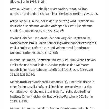
Gieske, Berlin 1999, S. 29;
Uwe A. Gieske, Die unheilige Trias: Nation, Staat, Militär.
Baptisten und andere Christen im Hitlerismus, Berlin 1999, S. 31.
Astrid Giebel, Glaube, der in der Liebe tätig wird. Diakonie im
deutschen Baptismus von den Anfängen bis 1957 (Baptismus-
Studien) 1, Kassel 2000, S. 167.169.198;
Roland Fleischer, Der Streit über den Weg der Baptisten im
Nationalsozialismus. Jacob Köbberlings Auseinandersetzung mit
Paul Schmidt zu Oxford 1937 und Velbert 1946 (Baptismus-
Dokumentation 4), 2014, S. 17.55f;
Imanuel Baumann, Baptisten und 1918/19. Zum Verhältnis von
Freikirche und Staat in der Gründungsphase der Weimarer
Republik, in: Historische Zeitschrift 306 (2018) 2, S. (354-395)
381.385.388f.390;
Martin Rothkegel/Reinhard Assmann (Hg), Eine freie Kirche in
einer freien Gesellschaft. Freikirchliche Perspektiven auf das
Verhältnis von Kirche und Staat (Schriftenreihe des Berliner
Instituts für vergleichende Staat-Kirche-Forschung 30), Berlin
2019, S. 270;
Imanuel Baumann, Loyalitätsfragen. Glaubensgemeinschaften