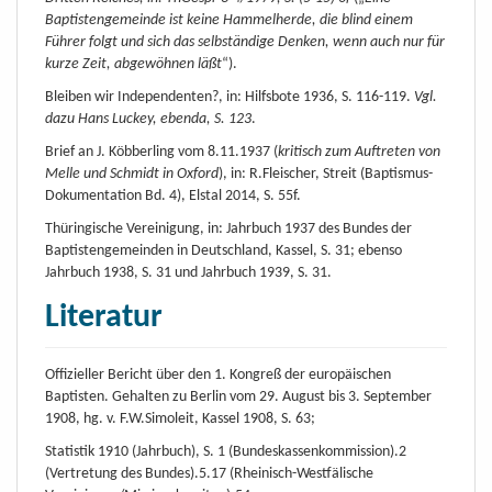
Baptistengemeinde ist keine Hammelherde, die blind einem
Führer folgt und sich das selbständige Denken, wenn auch nur für
kurze Zeit, abgewöhnen läßt
“).
Bleiben wir Independenten?, in: Hilfsbote 1936, S. 116-119.
Vgl.
dazu Hans Luckey, ebenda, S. 123
.
Brief an J. Köbberling vom 8.11.1937 (
kritisch zum Auftreten von
Melle und Schmidt in Oxford
), in: R.Fleischer, Streit (Baptismus-
Dokumentation Bd. 4), Elstal 2014, S. 55f.
Thüringische Vereinigung, in: Jahrbuch 1937 des Bundes der
Baptistengemeinden in Deutschland, Kassel, S. 31; ebenso
Jahrbuch 1938, S. 31 und Jahrbuch 1939, S. 31.
Literatur
Offizieller Bericht über den 1. Kongreß der europäischen
Baptisten. Gehalten zu Berlin vom 29. August bis 3. September
1908, hg. v. F.W.Simoleit, Kassel 1908, S. 63;
Statistik 1910 (Jahrbuch), S. 1 (Bundeskassenkommission).2
(Vertretung des Bundes).5.17 (Rheinisch-Westfälische