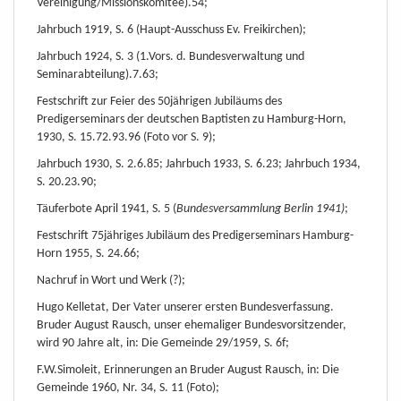
Vereinigung/Missionskomitee).54;
Jahrbuch 1919, S. 6 (Haupt-Ausschuss Ev. Freikirchen);
Jahrbuch 1924, S. 3 (1.Vors. d. Bundesverwaltung und
Seminarabteilung).7.63;
Festschrift zur Feier des 50jährigen Jubiläums des
Predigerseminars der deutschen Baptisten zu Hamburg-Horn,
1930, S. 15.72.93.96 (Foto vor S. 9);
Jahrbuch 1930, S. 2.6.85; Jahrbuch 1933, S. 6.23; Jahrbuch 1934,
S. 20.23.90;
Täuferbote April 1941, S. 5 (
Bundesversammlung Berlin 1941)
;
Festschrift 75jähriges Jubiläum des Predigerseminars Hamburg-
Horn 1955, S. 24.66;
Nachruf in Wort und Werk (?);
Hugo Kelletat, Der Vater unserer ersten Bundesverfassung.
Bruder August Rausch, unser ehemaliger Bundesvorsitzender,
wird 90 Jahre alt, in: Die Gemeinde 29/1959, S. 6f;
F.W.Simoleit, Erinnerungen an Bruder August Rausch, in: Die
Gemeinde 1960, Nr. 34, S. 11 (Foto);