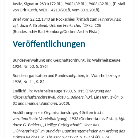
Justiz, Signatur 9601(172 Bl.), 9602 (39 Bl.), 9603 (32 Bl.), (E-Mail
von Grit Kurth, WE3 – 4213/2018, vom 30.1.2018).
Brief vom 22.12.1940 an Rockschies (
kritisch zum Führerprinzip
,
vgl. dazu A.Strübind, Unfreie Freikirche, ²1995, 108
(Bundesarchiv Bad Homburg/Oncken Archiv Elstal)
Veröffentlichungen
Bundesverwaltung und Geschäftsordnung, in: Wahrheitszeuge
1924, Nr. 50, S. 396f.
Bundesorganisation und Bundesaufgaben, in: Wahrheitszeuge
1926, Nr. 11, S. 82.
Endlich!, in: Wahrheitszeuge 1930, S. 315 (
Erlangung der
Körperschaftsrechte
)(
vgl. dazu G.Balders [Hg], Ein Herr, 1984, S.
81 und Imanuel Baumann, 2018
).
Ausführungen zur Organisationsfrage, 4 Seiten (
nicht
veröffentlichte Vervielfältigung
), 1933 (Oncken-Archiv Elstal).
Vgl.
dazu: G. Balders, „Heilige Gefolgschaft“. Über das
„Führerprinzip“ im Bund der Baptistengemeinden am Anfang des
Dritten Reiches, in: ThGespr 3-4/1979, S. (5-15)
6f
(„
Eine