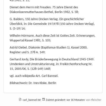
43/1961, S. 11;
Dienet dem Herrn mit Freuden. 75 Jahre Dienst des
Diakonissenmutterhauses Bethel, Berlin 1962, S. 58;
G. Balders, 150 Jahre Oncken Verlag. Ein geschichtlicher
Überblick, in: Die Gemeinde 19/1978 (150 Jahre Oncken Verlag),
S. (5-19) 14;
Wilhelm Hörmann, Auch diese Zeit ist Gottes Zeit. Erinnerungen,
Wuppertal/Kassel 1981, S. 105;
Astrid Giebel, Diakonie (Baptismus-Studien 1), Kassel 2000,
Register und S. 278 A. 149;
Gerhard Jordy, Die Brüderbewegung in Deutschland 1945-1949.
Umdenken und Umstrukturierung, in: Freikirchenforschung Nr.
15, 2005/06, S. (128-149) 146f;
vgl. auch wikipedia-Art. Carl Baresel.
Bildnachweis
: Dr. Ines Kloke, Berlin
carl_baresel.txt
Zuletzt geändert:
vor 16 Monaten
von
rfleischer