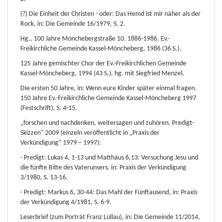
(?) Die Einheit der Christen - oder: Das Hemd ist mir näher als der
Rock, in: Die Gemeinde 16/1979, S. 2.
Hg., 100 Jahre Mönchebergstraße 10. 1886-1986. Ev.-
Freikirchliche Gemeinde Kassel-Möncheberg, 1986 (36 S.).
125 Jahre gemischter Chor der Ev.-Freikirchlichen Gemeinde
Kassel-Möncheberg, 1994 (43 S.), hg. mit Siegfried Menzel.
Die ersten 50 Jahre, in: Wenn eure Kinder später einmal fragen.
150 Jahre Ev.-Freikirchliche Gemeinde Kassel-Möncheberg 1997
(Festschrift), S. 4-15.
„forschen und nachdenken, weitersagen und zuhören. Predigt-
Skizzen“ 2009 (einzeln veröffentlicht in „Praxis der
Verkündigung“ 1979 – 1997):
- Predigt: Lukas 4, 1-13 und Matthäus 6,13: Versuchung Jesu und
die fünfte Bitte des Vaterunsers, in: Praxis der Verkündigung
3/1980, S. 13-16.
- Predigt: Markus 6, 30-44: Das Mahl der Fünftausend, in: Praxis
der Verkündigung 4/1981, S. 6-9.
Leserbrief (zum Porträt Franz Lüllau), in: Die Gemeinde 11/2014,