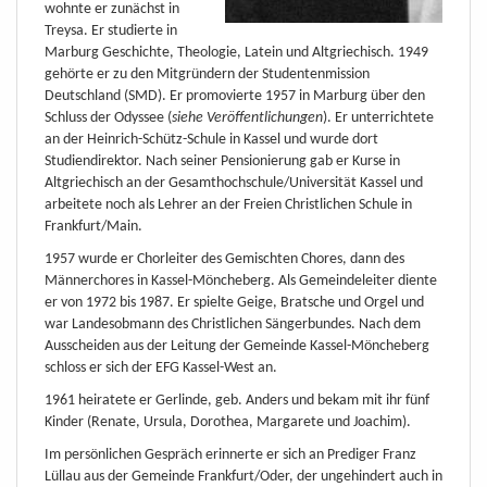
wohnte er zunächst in
Treysa. Er studierte in
Marburg Geschichte, Theologie, Latein und Altgriechisch. 1949
gehörte er zu den Mitgründern der Studentenmission
Deutschland (SMD). Er promovierte 1957 in Marburg über den
Schluss der Odyssee (
siehe Veröffentlichungen
). Er unterrichtete
an der Heinrich-Schütz-Schule in Kassel und wurde dort
Studiendirektor. Nach seiner Pensionierung gab er Kurse in
Altgriechisch an der Gesamthochschule/Universität Kassel und
arbeitete noch als Lehrer an der Freien Christlichen Schule in
Frankfurt/Main.
1957 wurde er Chorleiter des Gemischten Chores, dann des
Männerchores in Kassel-Möncheberg. Als Gemeindeleiter diente
er von 1972 bis 1987. Er spielte Geige, Bratsche und Orgel und
war Landesobmann des Christlichen Sängerbundes. Nach dem
Ausscheiden aus der Leitung der Gemeinde Kassel-Möncheberg
schloss er sich der EFG Kassel-West an.
1961 heiratete er Gerlinde, geb. Anders und bekam mit ihr fünf
Kinder (Renate, Ursula, Dorothea, Margarete und Joachim).
Im persönlichen Gespräch erinnerte er sich an Prediger Franz
Lüllau aus der Gemeinde Frankfurt/Oder, der ungehindert auch in