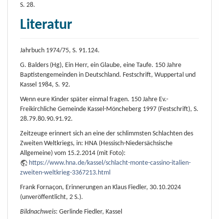
S. 28.
Literatur
Jahrbuch 1974/75, S. 91.124.
G. Balders (Hg), Ein Herr, ein Glaube, eine Taufe. 150 Jahre
Baptistengemeinden in Deutschland. Festschrift, Wuppertal und
Kassel 1984, S. 92.
Wenn eure Kinder später einmal fragen. 150 Jahre Ev.-
Freikirchliche Gemeinde Kassel-Möncheberg 1997 (Festschrift), S.
28.79.80.90.91.92.
Zeitzeuge erinnert sich an eine der schlimmsten Schlachten des
Zweiten Weltkriegs, in: HNA (Hessisch-Niedersächsische
Allgemeine) vom 15.2.2014 (mit Foto):
https://www.hna.de/kassel/schlacht-monte-cassino-italien-
zweiten-weltkrieg-3367213.html
Frank Fornaçon, Erinnerungen an Klaus Fiedler, 30.10.2024
(unveröffentlicht, 2 S.).
Bildnachweis
: Gerlinde Fiedler, Kassel