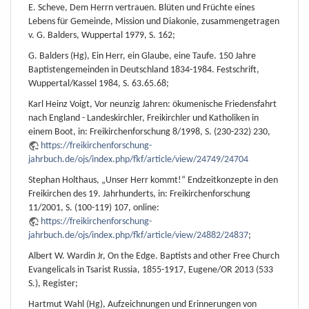
E. Scheve, Dem Herrn vertrauen. Blüten und Früchte eines
Lebens für Gemeinde, Mission und Diakonie, zusammengetragen
v. G. Balders, Wuppertal 1979, S. 162;
G. Balders (Hg), Ein Herr, ein Glaube, eine Taufe. 150 Jahre
Baptistengemeinden in Deutschland 1834-1984. Festschrift,
Wuppertal/Kassel 1984, S. 63.65.68;
Karl Heinz Voigt, Vor neunzig Jahren: ökumenische Friedensfahrt
nach England - Landeskirchler, Freikirchler und Katholiken in
einem Boot, in: Freikirchenforschung 8/1998, S. (230-232) 230,
https://freikirchenforschung-
jahrbuch.de/ojs/index.php/fkf/article/view/24749/24704
Stephan Holthaus, „Unser Herr kommt!“ Endzeitkonzepte in den
Freikirchen des 19. Jahrhunderts, in: Freikirchenforschung
11/2001, S. (100-119) 107, online:
https://freikirchenforschung-
jahrbuch.de/ojs/index.php/fkf/article/view/24882/24837
;
Albert W. Wardin Jr, On the Edge. Baptists and other Free Church
Evangelicals in Tsarist Russia, 1855-1917, Eugene/OR 2013 (533
S.), Register;
Hartmut Wahl (Hg), Aufzeichnungen und Erinnerungen von