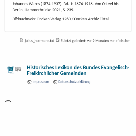
Johannes Warns (1874-1937). Bd. 1: 1874-1918. Von Osteel bis
Berlin, Hammerbrücke 2021, S. 239.
Bildnachweis
: Oncken Verlag 1960 / Oncken-Archiv Elstal
julius_herrmann.txt
Zuletzt geändert:
vor 9 Monaten
von
rfleischer
Historisches Lexikon des Bundes Evangelisch-
Freikirchlicher Gemeinden
Impressum
|
Datenschutzerklärung
Falls nicht anders bezeichnet, ist der Inhalt dieses Wikis unter der folgenden Lizenz veröffentlicht:
GNU Free Documentation License 1.3