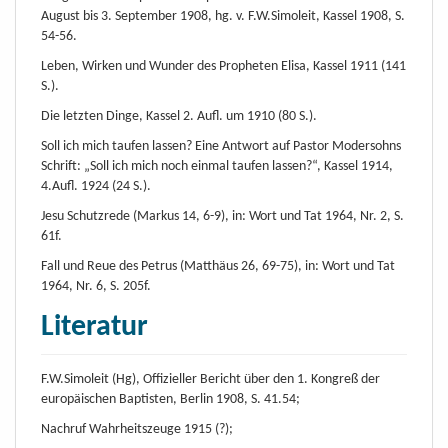
August bis 3. September 1908, hg. v. F.W.Simoleit, Kassel 1908, S.
54-56.
Leben, Wirken und Wunder des Propheten Elisa, Kassel 1911 (141
S.).
Die letzten Dinge, Kassel 2. Aufl. um 1910 (80 S.).
Soll ich mich taufen lassen? Eine Antwort auf Pastor Modersohns
Schrift: „Soll ich mich noch einmal taufen lassen?“, Kassel 1914,
4.Aufl. 1924 (24 S.).
Jesu Schutzrede (Markus 14, 6-9), in: Wort und Tat 1964, Nr. 2, S.
61f.
Fall und Reue des Petrus (Matthäus 26, 69-75), in: Wort und Tat
1964, Nr. 6, S. 205f.
Literatur
F.W.Simoleit (Hg), Offizieller Bericht über den 1. Kongreß der
europäischen Baptisten, Berlin 1908, S. 41.54;
Nachruf Wahrheitszeuge 1915 (?);