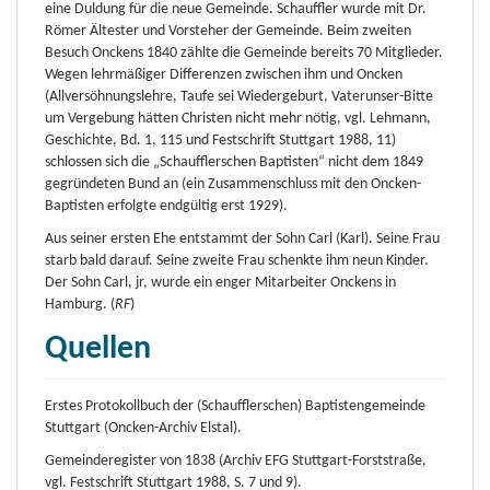
eine Duldung für die neue Gemeinde. Schauffler wurde mit Dr.
Römer Ältester und Vorsteher der Gemeinde. Beim zweiten
Besuch Onckens 1840 zählte die Gemeinde bereits 70 Mitglieder.
Wegen lehrmäßiger Differenzen zwischen ihm und Oncken
(Allversöhnungslehre, Taufe sei Wiedergeburt, Vaterunser-Bitte
um Vergebung hätten Christen nicht mehr nötig, vgl. Lehmann,
Geschichte, Bd. 1, 115 und Festschrift Stuttgart 1988, 11)
schlossen sich die „Schaufflerschen Baptisten“ nicht dem 1849
gegründeten Bund an (ein Zusammenschluss mit den Oncken-
Baptisten erfolgte endgültig erst 1929).
Aus seiner ersten Ehe entstammt der Sohn Carl (Karl). Seine Frau
starb bald darauf. Seine zweite Frau schenkte ihm neun Kinder.
Der Sohn Carl, jr, wurde ein enger Mitarbeiter Onckens in
Hamburg. (
RF
)
Quellen
Erstes Protokollbuch der (Schaufflerschen) Baptistengemeinde
Stuttgart (Oncken-Archiv Elstal).
Gemeinderegister von 1838 (Archiv EFG Stuttgart-Forststraße,
vgl. Festschrift Stuttgart 1988, S. 7 und 9).