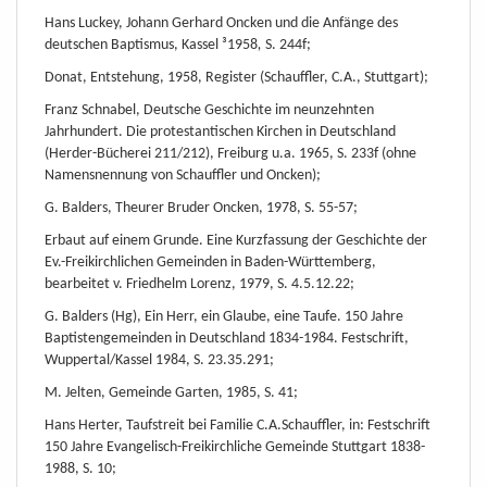
Hans Luckey, Johann Gerhard Oncken und die Anfänge des
deutschen Baptismus, Kassel ³1958
,
S. 244f;
Donat, Entstehung, 1958, Register (Schauffler, C.A., Stuttgart);
Franz Schnabel, Deutsche Geschichte im neunzehnten
Jahrhundert. Die protestantischen Kirchen in Deutschland
(Herder-Bücherei 211/212), Freiburg u.a. 1965, S. 233f (ohne
Namensnennung von Schauffler und Oncken);
G. Balders, Theurer Bruder Oncken, 1978, S. 55-57;
Erbaut auf einem Grunde. Eine Kurzfassung der Geschichte der
Ev.-Freikirchlichen Gemeinden in Baden-Württemberg,
bearbeitet v. Friedhelm Lorenz, 1979, S. 4.5.12.22;
G. Balders (Hg), Ein Herr, ein Glaube, eine Taufe. 150 Jahre
Baptistengemeinden in Deutschland 1834-1984. Festschrift,
Wuppertal/Kassel 1984, S. 23.35.291;
M. Jelten, Gemeinde Garten, 1985, S. 41;
Hans Herter, Taufstreit bei Familie C.A.Schauffler, in: Festschrift
150 Jahre Evangelisch-Freikirchliche Gemeinde Stuttgart 1838-
1988, S. 10;