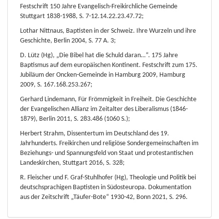
Festschrift 150 Jahre Evangelisch-Freikirchliche Gemeinde
Stuttgart 1838-1988, S. 7-12.14.22.23.47.72;
Lothar Nittnaus, Baptisten in der Schweiz. Ihre Wurzeln und ihre
Geschichte, Berlin 2004, S. 77 A. 3;
D. Lütz (Hg), „Die Bibel hat die Schuld daran…“. 175 Jahre
Baptismus auf dem europäischen Kontinent. Festschrift zum 175.
Jubiläum der Oncken-Gemeinde in Hamburg 2009, Hamburg
2009, S. 167.168.253.267;
Gerhard Lindemann, Für Frömmigkeit in Freiheit. Die Geschichte
der Evangelischen Allianz im Zeitalter des Liberalismus (1846-
1879), Berlin 2011, S. 283.486 (1060 S.);
Herbert Strahm, Dissentertum im Deutschland des 19.
Jahrhunderts. Freikirchen und religiöse Sondergemeinschaften im
Beziehungs- und Spannungsfeld von Staat und protestantischen
Landeskirchen, Stuttgart 2016, S. 328;
R. Fleischer und F. Graf-Stuhlhofer (Hg), Theologie und Politik bei
deutschsprachigen Baptisten in Südosteuropa. Dokumentation
aus der Zeitschrift „Täufer-Bote“ 1930-42, Bonn 2021, S. 296.