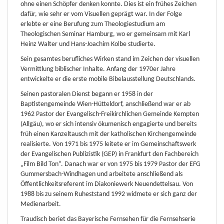
ohne einen Schöpfer denken konnte. Dies ist ein frühes Zeichen
dafür, wie sehr er vom Visuellen geprägt war. In der Folge
erlebte er eine Berufung zum Theologiestudium am
Theologischen Seminar Hamburg, wo er gemeinsam mit Karl
Heinz Walter und Hans-Joachim Kolbe studierte.
Sein gesamtes berufliches Wirken stand im Zeichen der visuellen
Vermittlung biblischer Inhalte. Anfang der 1970er Jahre
entwickelte er die erste mobile Bibelausstellung Deutschlands.
Seinen pastoralen Dienst begann er 1958 in der
Baptistengemeinde Wien-Hütteldorf, anschließend war er ab
1962 Pastor der Evangelisch-Freikirchlichen Gemeinde Kempten
(Allgäu), wo er sich intensiv ökumenisch engagierte und bereits
früh einen Kanzeltausch mit der katholischen Kirchengemeinde
realisierte. Von 1971 bis 1975 leitete er im Gemeinschaftswerk
der Evangelischen Publizistik (GEP) in Frankfurt den Fachbereich
„Film Bild Ton“. Danach war er von 1975 bis 1979 Pastor der EFG
Gummersbach-Windhagen und arbeitete anschließend als
Öffentlichkeitsreferent im Diakoniewerk Neuendettelsau. Von
1988 bis zu seinem Ruheststand 1992 widmete er sich ganz der
Medienarbeit.
Traudisch beriet das Bayerische Fernsehen für die Fernsehserie