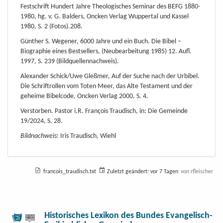
Festschrift Hundert Jahre Theologisches Seminar des BEFG 1880-
1980, hg. v. G. Balders, Oncken Verlag Wuppertal und Kassel
1980, S. 2 (Fotos).208.
Günther S. Wegener, 6000 Jahre und ein Buch. Die Bibel –
Biographie eines Bestsellers, (Neubearbeitung 1985) 12. Aufl.
1997, S. 239 (Bildquellennachweis).
Alexander Schick/Uwe Gleßmer, Auf der Suche nach der Urbibel.
Die Schriftrollen vom Toten Meer, das Alte Testament und der
geheime Bibelcode, Oncken Verlag 2000, S. 4.
Verstorben. Pastor i.R. François Traudisch, in: Die Gemeinde
19/2024, S. 28.
Bildnachweis
: Iris Traudisch, Wiehl
francois_traudisch.txt
Zuletzt geändert:
vor 7 Tagen
von
rfleischer
Historisches Lexikon des Bundes Evangelisch-