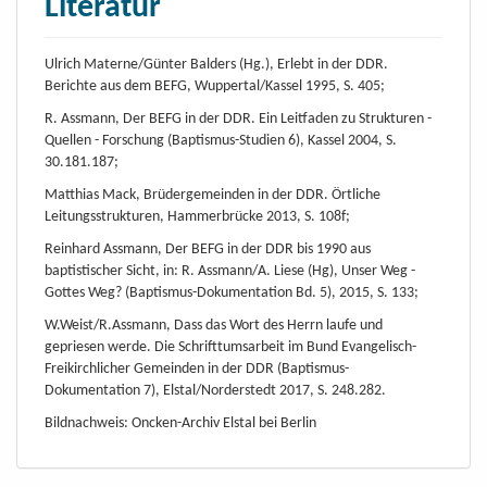
Literatur
Ulrich Materne/Günter Balders (Hg.), Erlebt in der DDR.
Berichte aus dem BEFG, Wuppertal/Kassel 1995, S. 405;
R. Assmann, Der BEFG in der DDR. Ein Leitfaden zu Strukturen -
Quellen - Forschung (Baptismus-Studien 6), Kassel 2004, S.
30.181.187;
Matthias Mack, Brüdergemeinden in der DDR. Örtliche
Leitungsstrukturen, Hammerbrücke 2013, S. 108f;
Reinhard Assmann, Der BEFG in der DDR bis 1990 aus
baptistischer Sicht, in: R. Assmann/A. Liese (Hg), Unser Weg -
Gottes Weg? (Baptismus-Dokumentation Bd. 5), 2015, S. 133;
W.Weist/R.Assmann, Dass das Wort des Herrn laufe und
gepriesen werde. Die Schrifttumsarbeit im Bund Evangelisch-
Freikirchlicher Gemeinden in der DDR (Baptismus-
Dokumentation 7), Elstal/Norderstedt 2017, S. 248.282.
Bildnachweis: Oncken-Archiv Elstal bei Berlin