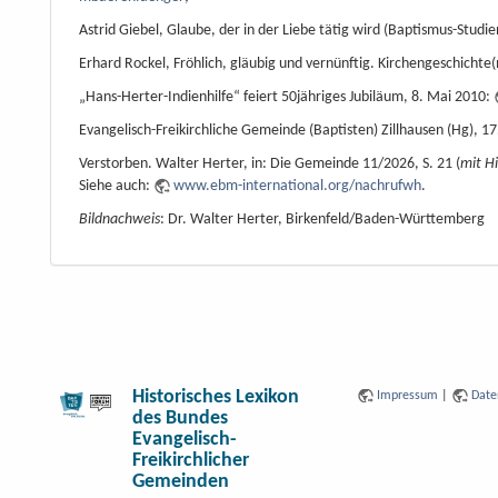
Astrid Giebel, Glaube, der in der Liebe tätig wird (Baptismus-Studien
Erhard Rockel, Fröhlich, gläubig und vernünftig. Kirchengeschichte
„Hans-Herter-Indienhilfe“ feiert 50jähriges Jubiläum, 8. Mai 2010:
Evangelisch-Freikirchliche Gemeinde (Baptisten) Zillhausen (Hg), 17
Verstorben. Walter Herter, in: Die Gemeinde 11/2026, S. 21 (
mit H
Siehe auch:
www.ebm-international.org/nachrufwh
.
Bildnachweis
: Dr. Walter Herter, Birkenfeld/Baden-Württemberg
Historisches Lexikon
Impressum
|
Date
des Bundes
Evangelisch-
Freikirchlicher
Gemeinden