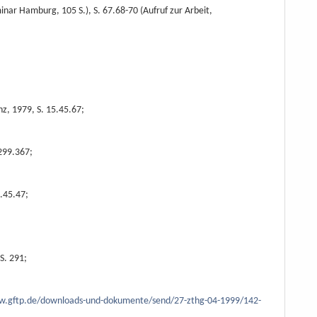
ar Hamburg, 105 S.), S. 67.68-70 (Aufruf zur Arbeit,
z, 1979, S. 15.45.67;
 299.367;
).45.47;
S. 291;
w.gftp.de/downloads-und-dokumente/send/27-zthg-04-1999/142-