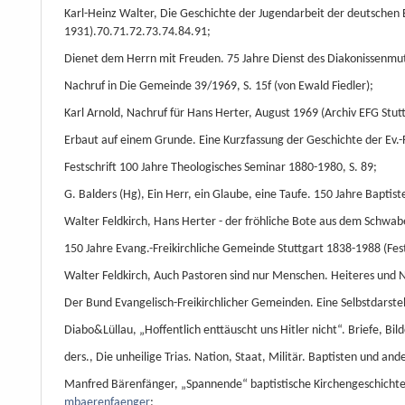
Karl-Heinz Walter, Die Geschichte der Jugendarbeit der deutschen 
1931).70.71.72.73.74.84.91;
Dienet dem Herrn mit Freuden. 75 Jahre Dienst des Diakonissenmutt
Nachruf in Die Gemeinde 39/1969, S. 15f (von Ewald Fiedler);
Karl Arnold, Nachruf für Hans Herter, August 1969 (Archiv EFG Stut
Erbaut auf einem Grunde. Eine Kurzfassung der Geschichte der Ev.-
Festschrift 100 Jahre Theologisches Seminar 1880-1980, S. 89;
G. Balders (Hg), Ein Herr, ein Glaube, eine Taufe. 150 Jahre Bapti
Walter Feldkirch, Hans Herter - der fröhliche Bote aus dem Schwab
150 Jahre Evang.-Freikirchliche Gemeinde Stuttgart 1838-1988 (Fest
Walter Feldkirch, Auch Pastoren sind nur Menschen. Heiteres und N
Der Bund Evangelisch-Freikirchlicher Gemeinden. Eine Selbstdarstel
Diabo&Lüllau, „Hoffentlich enttäuscht uns Hitler nicht“. Briefe, Bil
ders., Die unheilige Trias. Nation, Staat, Militär. Baptisten und an
Manfred Bärenfänger, „Spannende“ baptistische Kirchengeschichte.
mbaerenfaenger
;