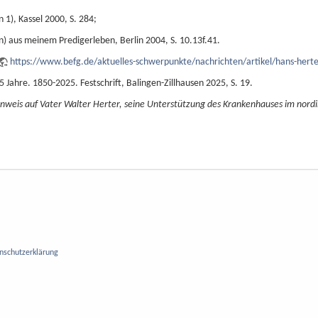
 1), Kassel 2000, S. 284;
(n) aus meinem Predigerleben, Berlin 2004, S. 10.13f.41.
https://www.befg.de/aktuelles-schwerpunkte/nachrichten/artikel/hans-herter-
5 Jahre. 1850-2025. Festschrift, Balingen-Zillhausen 2025, S. 19.
inweis auf Vater Walter Herter, seine Unterstützung des Krankenhauses im nord
nschutzerklärung