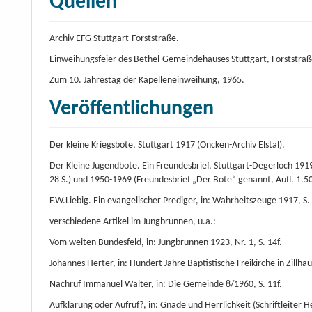
Quellen
Archiv EFG Stuttgart-Forststraße.
Einweihungsfeier des Bethel-Gemeindehauses Stuttgart, Forststraß
Zum 10. Jahrestag der Kapelleneinweihung, 1965.
Veröffentlichungen
Der kleine Kriegsbote, Stuttgart 1917 (Oncken-Archiv Elstal).
Der Kleine Jugendbote. Ein Freundesbrief, Stuttgart-Degerloch 19
28 S.) und 1950-1969 (Freundesbrief „Der Bote“ genannt, Aufl. 1.5
F.W.Liebig. Ein evangelischer Prediger, in: Wahrheitszeuge 1917, S. 
verschiedene Artikel im Jungbrunnen, u.a.:
Vom weiten Bundesfeld, in: Jungbrunnen 1923, Nr. 1, S. 14f.
Johannes Herter, in: Hundert Jahre Baptistische Freikirche in Zillha
Nachruf Immanuel Walter, in: Die Gemeinde 8/1960, S. 11f.
Aufklärung oder Aufruf?, in: Gnade und Herrlichkeit (Schriftleiter