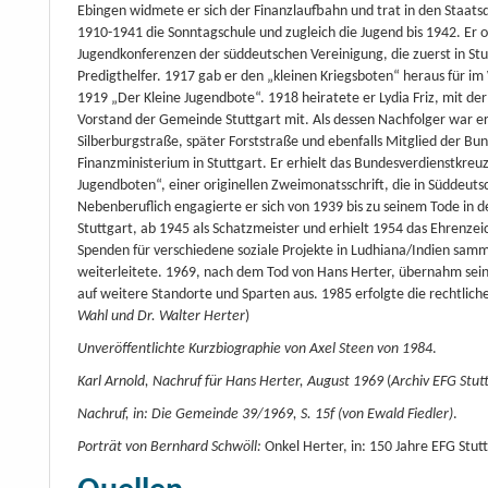
Ebingen widmete er sich der Finanzlaufbahn und trat in den Staatsd
1910-1941 die Sonntagschule und zugleich die Jugend bis 1942. Er or
Jugendkonferenzen der süddeutschen Vereinigung, die zuerst in Stut
Predigthelfer. 1917 gab er den „kleinen Kriegsboten“ heraus für i
1919 „Der Kleine Jugendbote“. 1918 heiratete er Lydia Friz, mit der
Vorstand der Gemeinde Stuttgart mit. Als dessen Nachfolger war er
Silberburgstraße, später Forststraße und ebenfalls Mitglied der Bund
Finanzministerium in Stuttgart. Er erhielt das Bundesverdienstkreu
Jugendboten“, einer originellen Zweimonatsschrift, die in Süddeuts
Nebenberuflich engagierte er sich von 1939 bis zu seinem Tode in
Stuttgart, ab 1945 als Schatzmeister und erhielt 1954 das Ehrenzeic
Spenden für verschiedene soziale Projekte in Ludhiana/Indien samm
weiterleitete. 1969, nach dem Tod von Hans Herter, übernahm sein
auf weitere Standorte und Sparten aus. 1985 erfolgte die rechtlich
Wahl und Dr. Walter Herter
)
Unveröffentlichte Kurzbiographie von Axel Steen von 1984
.
Karl Arnold, Nachruf für Hans Herter, August 1969
(
Archiv EFG Stut
Nachruf, in: Die Gemeinde 39/1969, S. 15f (von Ewald Fiedler)
.
Porträt von Bernhard Schwöll:
Onkel Herter, in: 150 Jahre EFG Stutt