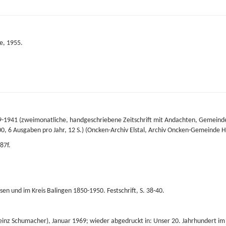
e, 1955.
19-1941 (zweimonatliche, handgeschriebene Zeitschrift mit Andachten, Gemeinde
00, 6 Ausgaben pro Jahr, 12 S.) (Oncken-Archiv Elstal, Archiv Oncken-Gemeinde
87f.
usen und im Kreis Balingen 1850-1950. Festschrift, S. 38-40.
 Heinz Schumacher), Januar 1969; wieder abgedruckt in: Unser 20. Jahrhundert im