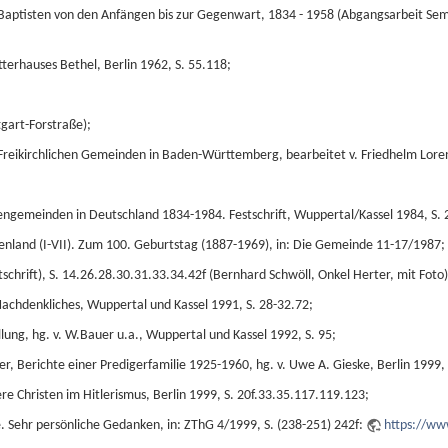
Baptisten von den Anfängen bis zur Gegenwart, 1834 - 1958 (Abgangsarbeit Semin
erhauses Bethel, Berlin 1962, S. 55.118;
tgart-Forstraße);
Freikirchlichen Gemeinden in Baden-Württemberg, bearbeitet v. Friedhelm Loren
stengemeinden in Deutschland 1834-1984. Festschrift, Wuppertal/Kassel 1984, S.
enland (I-VII). Zum 100. Geburtstag (1887-1969), in: Die Gemeinde 11-17/1987;
schrift), S. 14.26.28.30.31.33.34.42f (Bernhard Schwöll, Onkel Herter, mit Foto
achdenkliches, Wuppertal und Kassel 1991, S. 28-32.72;
lung, hg. v. W.Bauer u.a., Wuppertal und Kassel 1992, S. 95;
der, Berichte einer Predigerfamilie 1925-1960, hg. v. Uwe A. Gieske, Berlin 1999, 
dere Christen im Hitlerismus, Berlin 1999, S. 20f.33.35.117.119.123;
 Sehr persönliche Gedanken, in: ZThG 4/1999, S. (238-251) 242f:
https://ww