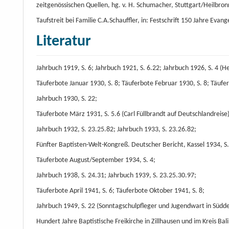
zeitgenössischen Quellen, hg. v. H. Schumacher, Stuttgart/Heilbron
Taufstreit bei Familie C.A.Schauffler, in: Festschrift 150 Jahre Eva
Literatur
Jahrbuch 1919, S. 6; Jahrbuch 1921, S. 6.22; Jahrbuch 1926, S. 4 (
Täuferbote Januar 1930, S. 8; Täuferbote Februar 1930, S. 8; Täuf
Jahrbuch 1930, S. 22;
Täuferbote März 1931, S. 5.6 (Carl Füllbrandt auf Deutschlandreise
Jahrbuch 1932, S. 23.25.82; Jahrbuch 1933, S. 23.26.82;
Fünfter Baptisten-Welt-Kongreß. Deutscher Bericht, Kassel 1934, S.
Täuferbote August/September 1934, S. 4;
Jahrbuch 1938, S. 24.31; Jahrbuch 1939, S. 23.25.30.97;
Täuferbote April 1941, S. 6; Täuferbote Oktober 1941, S. 8;
Jahrbuch 1949, S. 22 (Sonntagschulpfleger und Jugendwart in Südd
Hundert Jahre Baptistische Freikirche in Zillhausen und im Kreis Bal