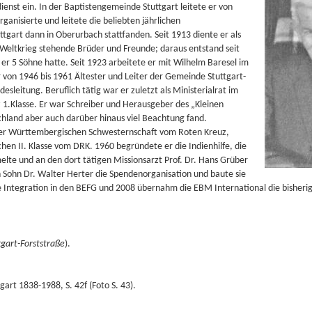
ienst ein. In der Baptistengemeinde Stuttgart leitete er von
ganisierte und leitete die beliebten jährlichen
tgart dann in Oberurbach stattfanden. Seit 1913 diente er als
m Weltkrieg stehende Brüder und Freunde; daraus entstand seit
 er 5 Söhne hatte. Seit 1923 arbeitete er mit Wilhelm Baresel im
 von 1946 bis 1961 Ältester und Leiter der Gemeinde Stuttgart-
esleitung. Beruflich tätig war er zuletzt als Ministerialrat im
z 1.Klasse. Er war Schreiber und Herausgeber des „Kleinen
chland aber auch darüber hinaus viel Beachtung fand.
 der Württembergischen Schwesternschaft vom Roten Kreuz,
hen II. Klasse vom DRK. 1960 begründete er die Indienhilfe, die
elte und an den dort tätigen Missionsarzt Prof. Dr. Hans Grüber
 Sohn Dr. Walter Herter die Spendenorganisation und baute sie
e Integration in den BEFG und 2008 übernahm die EBM International die bisherige
tgart-Forststraße
).
gart 1838-1988, S. 42f (Foto S. 43).