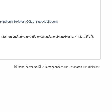
indienhilfe-feiert-50jaehriges-jubilaeum
indischen Ludhiana und die entstandene „Hans-Herter-Indienhilfe“
).
hans_herter.txt
Zuletzt geändert:
vor 2 Monaten
von
rfleischer