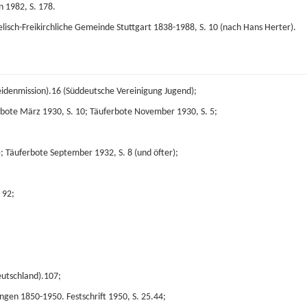
n 1982, S. 178.
ngelisch-Freikirchliche Gemeinde Stuttgart 1838-1988, S. 10 (nach Hans Herter).
Heidenmission).16 (Süddeutsche Vereinigung Jugend);
erbote März 1930, S. 10; Täuferbote November 1930, S. 5;
); Täuferbote September 1932, S. 8 (und öfter);
 92;
eutschland).107;
ingen 1850-1950. Festschrift 1950, S. 25.44;