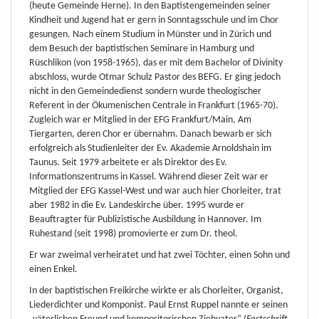
(heute Gemeinde Herne). In den Baptistengemeinden seiner
Kindheit und Jugend hat er gern in Sonntagsschule und im Chor
gesungen. Nach einem Studium in Münster und in Zürich und
dem Besuch der baptistischen Seminare in Hamburg und
Rüschlikon (von 1958-1965), das er mit dem Bachelor of Divinity
abschloss, wurde Otmar Schulz Pastor des BEFG. Er ging jedoch
nicht in den Gemeindedienst sondern wurde theologischer
Referent in der Ökumenischen Centrale in Frankfurt (1965-70).
Zugleich war er Mitglied in der EFG Frankfurt/Main, Am
Tiergarten, deren Chor er übernahm. Danach bewarb er sich
erfolgreich als Studienleiter der Ev. Akademie Arnoldshain im
Taunus. Seit 1979 arbeitete er als Direktor des Ev.
Informationszentrums in Kassel. Während dieser Zeit war er
Mitglied der EFG Kassel-West und war auch hier Chorleiter, trat
aber 1982 in die Ev. Landeskirche über. 1995 wurde er
Beauftragter für Publizistische Ausbildung in Hannover. Im
Ruhestand (seit 1998) promovierte er zum Dr. theol.
Er war zweimal verheiratet und hat zwei Töchter, einen Sohn und
einen Enkel.
In der baptistischen Freikirche wirkte er als Chorleiter, Organist,
Liederdichter und Komponist. Paul Ernst Ruppel nannte er seinen