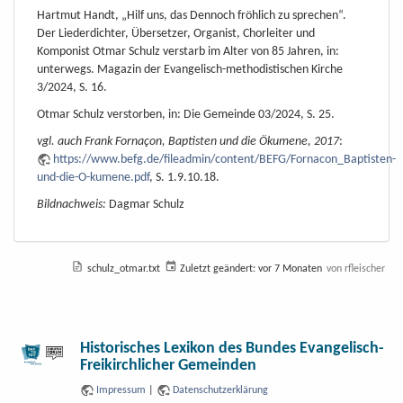
Hartmut Handt, „Hilf uns, das Dennoch fröhlich zu sprechen“.
Der Liederdichter, Übersetzer, Organist, Chorleiter und
Komponist Otmar Schulz verstarb im Alter von 85 Jahren, in:
unterwegs. Magazin der Evangelisch-methodistischen Kirche
3/2024, S. 16.
Otmar Schulz verstorben, in: Die Gemeinde 03/2024, S. 25.
vgl. auch Frank Fornaçon, Baptisten und die Ökumene, 2017
:
https://www.befg.de/fileadmin/content/BEFG/Fornacon_Baptisten-
und-die-O-kumene.pdf
, S. 1.9.10.18.
Bildnachweis:
Dagmar Schulz
schulz_otmar.txt
Zuletzt geändert:
vor 7 Monaten
von
rfleischer
Historisches Lexikon des Bundes Evangelisch-
Freikirchlicher Gemeinden
Impressum
|
Datenschutzerklärung