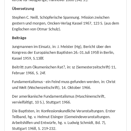
Kirche für Neugierige, Hannover 2006 (142 S.).
Übersetzung
Stephen C. Neill, Schöpferische Spannung. Mission zwischen
gestern und morgen, Oncken-Verlag Kassel 1967, 123 S. (aus dem
Englischen von Otmar Schulz).
Beiträge
Jungmannen im Einsatz, in: J. Meister (Hg), Bericht über den
Kongress der Europäischen Baptisten 26.-31.Juli 1958 in Berlin,
Kassel 1959, S.138f.
Beitritt zum Ökumenischen Rat?, in: sz (Semesterzeitschrift) 11,
Februar 1966, S. 24f.
Fundamentalismus - ein Feind muss gefunden werden, in: Christ
und Welt (Wochenzeitschrift), 14. Oktober 1966.
Der amerikanische Fundamentalismus (Maschinenschrift,
vervielfältigt, 10 S.), Stuttgart 1966.
Die Baptisten, in: Konfessionskundliche Veranstaltungen. Erster
Teilband, hg. v. Helmut Eisinger (Gemeindeveranstaltungen.
Arbeitshilfen und Entwürfe, hg. v. Ludwig Schmidt, Bd. 7),
Stuttgart 1968, S. 219-232.