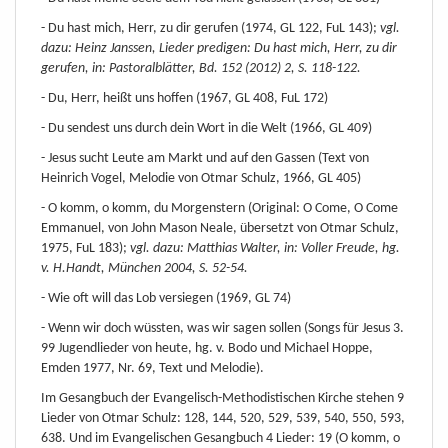
- Du hast mich, Herr, zu dir gerufen (1974, GL 122, FuL 143);
vgl.
dazu: Heinz Janssen, Lieder predigen: Du hast mich, Herr, zu dir
gerufen, in: Pastoralblätter, Bd. 152 (2012) 2, S. 118-122.
- Du, Herr, heißt uns hoffen (1967, GL 408, FuL 172)
- Du sendest uns durch dein Wort in die Welt (1966, GL 409)
- Jesus sucht Leute am Markt und auf den Gassen (Text von
Heinrich Vogel, Melodie von Otmar Schulz, 1966, GL 405)
- O komm, o komm, du Morgenstern (Original: O Come, O Come
Emmanuel, von John Mason Neale, übersetzt von Otmar Schulz,
1975, FuL 183);
vgl. dazu: Matthias Walter, in: Voller Freude, hg.
v. H.Handt, München 2004, S. 52-54.
- Wie oft will das Lob versiegen (1969, GL 74)
- Wenn wir doch wüssten, was wir sagen sollen (Songs für Jesus 3.
99 Jugendlieder von heute, hg. v. Bodo und Michael Hoppe,
Emden 1977, Nr. 69, Text und Melodie).
Im Gesangbuch der Evangelisch-Methodistischen Kirche stehen 9
Lieder von Otmar Schulz: 128, 144, 520, 529, 539, 540, 550, 593,
638. Und im Evangelischen Gesangbuch 4 Lieder: 19 (O komm, o