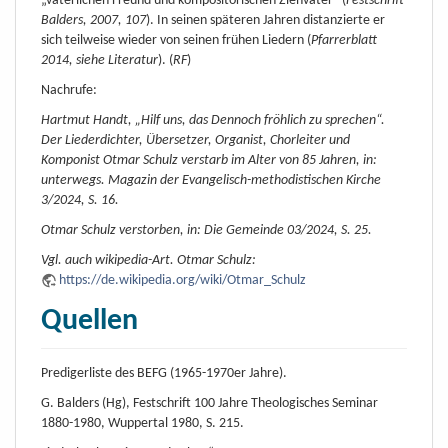
„väterlichen Freund und kompositorischen Ziehvater“ (
Festschrift
Balders, 2007, 107
). In seinen späteren Jahren distanzierte er
sich teilweise wieder von seinen frühen Liedern (
Pfarrerblatt
2014, siehe Literatur
). (
RF
)
Nachrufe:
Hartmut Handt, „Hilf uns, das Dennoch fröhlich zu sprechen“.
Der Liederdichter, Übersetzer, Organist, Chorleiter und
Komponist Otmar Schulz verstarb im Alter von 85 Jahren, in:
unterwegs. Magazin der Evangelisch-methodistischen Kirche
3/2024, S. 16.
Otmar Schulz verstorben, in: Die Gemeinde 03/2024, S. 25.
Vgl. auch wikipedia-Art. Otmar Schulz:
https://de.wikipedia.org/wiki/Otmar_Schulz
Quellen
Predigerliste des BEFG (1965-1970er Jahre).
G. Balders (Hg), Festschrift 100 Jahre Theologisches Seminar
1880-1980, Wuppertal 1980, S. 215.