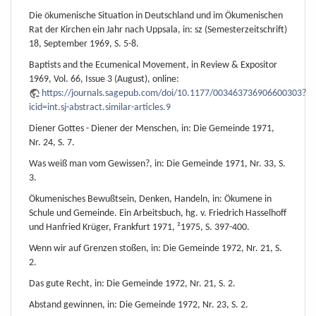
Die ökumenische Situation in Deutschland und im Ökumenischen
Rat der Kirchen ein Jahr nach Uppsala, in: sz (Semesterzeitschrift)
18, September 1969, S. 5-8.
Baptists and the Ecumenical Movement, in Review & Expositor
1969, Vol. 66, Issue 3 (August), online:
https://journals.sagepub.com/doi/10.1177/003463736906600303?
icid=int.sj-abstract.similar-articles.9
Diener Gottes - Diener der Menschen, in: Die Gemeinde 1971,
Nr. 24, S. 7.
Was weiß man vom Gewissen?, in: Die Gemeinde 1971, Nr. 33, S.
3.
Ökumenisches Bewußtsein, Denken, Handeln, in: Ökumene in
Schule und Gemeinde. Ein Arbeitsbuch, hg. v. Friedrich Hasselhoff
und Hanfried Krüger, Frankfurt 1971, ²1975, S. 397-400.
Wenn wir auf Grenzen stoßen, in: Die Gemeinde 1972, Nr. 21, S.
2.
Das gute Recht, in: Die Gemeinde 1972, Nr. 21, S. 2.
Abstand gewinnen, in: Die Gemeinde 1972, Nr. 23, S. 2.