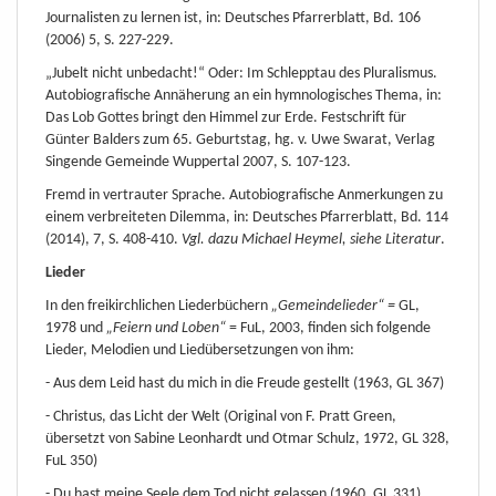
Journalisten zu lernen ist, in: Deutsches Pfarrerblatt, Bd. 106
(2006) 5, S. 227-229.
„Jubelt nicht unbedacht!“ Oder: Im Schlepptau des Pluralismus.
Autobiografische Annäherung an ein hymnologisches Thema, in:
Das Lob Gottes bringt den Himmel zur Erde. Festschrift für
Günter Balders zum 65. Geburtstag, hg. v. Uwe Swarat, Verlag
Singende Gemeinde Wuppertal 2007, S. 107-123.
Fremd in vertrauter Sprache. Autobiografische Anmerkungen zu
einem verbreiteten Dilemma, in: Deutsches Pfarrerblatt, Bd. 114
(2014), 7, S. 408-410.
Vgl. dazu Michael Heymel, siehe Literatur
.
Lieder
In den freikirchlichen Liederbüchern
„Gemeindelieder“ =
GL,
1978 und
„Feiern und Loben“
= FuL, 2003, finden sich folgende
Lieder, Melodien und Liedübersetzungen von ihm:
- Aus dem Leid hast du mich in die Freude gestellt (1963, GL 367)
- Christus, das Licht der Welt (Original von F. Pratt Green,
übersetzt von Sabine Leonhardt und Otmar Schulz, 1972, GL 328,
FuL 350)
- Du hast meine Seele dem Tod nicht gelassen (1960, GL 331)