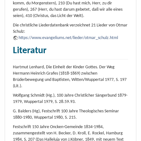
komm, du Morgenstern), 210 (Du hast mich, Herr, zu dir
gerufen), 267 (Herr, du hast darum gebetet, daß wir alle eines
seien), 410 (Christus, das Licht der Welt).
Die christliche Liederdatenbank verzeichnet 21 Lieder von Otmar
Schulz:
https://www.evangeliums.net/lieder/otmar_schulz.html
Literatur
Hartmut Lenhard, Die Einheit der Kinder Gottes. Der Weg
Hermann Heinrich Grafes (1818-1869) zwischen
Brüderbewegung und Baptisten, Witten/Wuppertal 1977, S. 197
(Lit.).
Wolfgang Schmidt (Hg.), 100 Jahre Christlicher Sängerbund 1879-
1979, Wuppertal 1979, S. 28.59.93.
G. Balders (Hg), Festschrift 100 Jahre Theologisches Seminar
1880-1980, Wuppertal 1980, S. 215.
Festschrift 150 Jahre Oncken-Gemeinde 1834-1984,
zusammengestellt von H. Becker, D. Kroll, E. Rockel, Hamburg
1984, S. 207 (Das Halleluja von J.Köbner, 1849, mit neuem Text