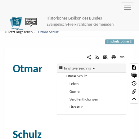
Historisches Lexikon des Bundes
Evangelisch-Freikirchlicher Gemeinden
Zuletzt angesehen
Otmar Schulz
schulz_otmar
Otmar
Inhaltsverzeichnis
Otmar Schulz
Leben
Quellen
Veröffentlichungen
Literatur
Schulz