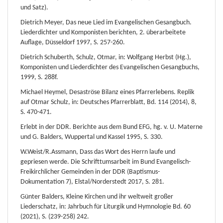
und Satz).
Dietrich Meyer, Das neue Lied im Evangelischen Gesangbuch.
Liederdichter und Komponisten berichten, 2. überarbeitete
Auflage, Düsseldorf 1997, S. 257-260.
Dietrich Schuberth, Schulz, Otmar, in: Wolfgang Herbst (Hg.),
Komponisten und Liederdichter des Evangelischen Gesangbuchs,
1999, S. 288f.
Michael Heymel, Desaströse Bilanz eines Pfarrerlebens. Replik
auf Otmar Schulz, in: Deutsches Pfarrerblatt, Bd. 114 (2014), 8,
S. 470-471.
Erlebt in der DDR. Berichte aus dem Bund EFG, hg. v. U. Materne
und G. Balders, Wuppertal und Kassel 1995, S. 330.
W.Weist/R.Assmann, Dass das Wort des Herrn laufe und
gepriesen werde. Die Schrifttumsarbeit im Bund Evangelisch-
Freikirchlicher Gemeinden in der DDR (Baptismus-
Dokumentation 7), Elstal/Norderstedt 2017, S. 281.
Günter Balders, Kleine Kirchen und ihr weltweit großer
Liederschatz, in: Jahrbuch für Liturgik und Hymnologie Bd. 60
(2021), S. (239-258) 242.